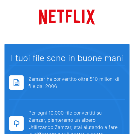
I tuoi file sono in buone mani
Zamzar ha convertito oltre 510 milioni di
file dal 2006
Per ogni 10.000 file convertiti su
Zamzar, pianteremo un albero.
Utilizzando Zamzar, stai aiutando a fare