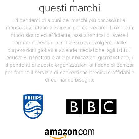
questi marchi
I dipendenti di alcuni dei marchi più conosciuti al
mondo si affidano a Zamzar per convertire i loro file in
modo sicuro ed efficiente, assicurandosi di avere i
formati necessari per il lavoro da svolgere. Dalle
corporazioni globali e aziende mediatiche, agli istituti
educativi rispettati e alle pubblicazioni giornalistiche, i
dipendenti di queste organizzazioni si fidano di Zamzar
per fornire il servizio di conversione preciso e affidabile
di cui hanno bisogno.