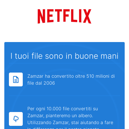
I tuoi file sono in buone mani
Zamzar ha convertito oltre 510 milioni di
file dal 2006
Per ogni 10.000 file convertiti su
Zamzar, pianteremo un albero.
Utilizzando Zamzar, stai aiutando a fare