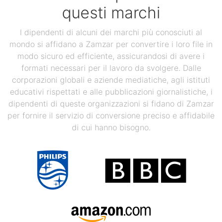
questi marchi
I dipendenti di alcuni dei marchi più conosciuti al
mondo si affidano a Zamzar per convertire i loro file in
modo sicuro ed efficiente, assicurandosi di avere i
formati necessari per il lavoro da svolgere. Dalle
corporazioni globali e aziende mediatiche, agli istituti
educativi rispettati e alle pubblicazioni giornalistiche, i
dipendenti di queste organizzazioni si fidano di Zamzar
per fornire il servizio di conversione preciso e affidabile
di cui hanno bisogno.