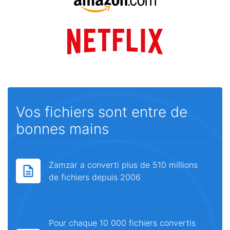
Vos fichiers sont entre de
bonnes mains
Zamzar a converti plus de 510 millions
de fichiers depuis 2006
Pour chaque 10 000 fichiers convertis