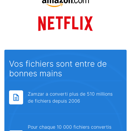
Vos fichiers sont entre de
bonnes mains
Zamzar a converti plus de 510 millions
de fichiers depuis 2006
Pour chaque 10 000 fichiers convertis