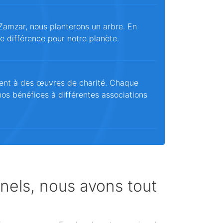
Zamzar, nous planterons un arbre. En
ne différence pour notre planète.
ent à des œuvres de charité. Chaque
os bénéfices à différentes associations
nnels, nous avons tout