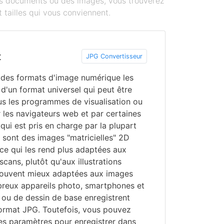
des documents ou des images, vous trouverez
 tailles qui vous conviennent.
t
JPG Convertisseur
n des formats d'image numérique les
t d'un format universel qui peut être
us les programmes de visualisation ou
r les navigateurs web et par certaines
 qui est pris en charge par la plupart
 sont des images "matricielles" 2D
 ce qui les rend plus adaptées aux
cans, plutôt qu'aux illustrations
souvent mieux adaptées aux images
breux appareils photo, smartphones et
u de dessin de base enregistrent
rmat JPG. Toutefois, vous pouvez
es paramètres pour enregistrer dans