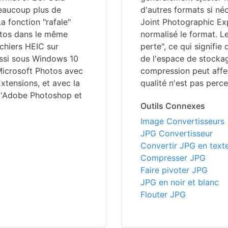
beaucoup plus de
d'autres formats si né
a fonction "rafale"
Joint Photographic Ex
otos dans le même
normalisé le format. L
ichiers HEIC sur
perte", ce qui signifi
ussi sous Windows 10
de l'espace de stockage
t Microsoft Photos avec
compression peut affec
xtensions, et avec la
qualité n'est pas perce
qu'Adobe Photoshop et
Outils Connexes
Image Convertisseurs
JPG Convertisseur
Convertir JPG en text
Compresser JPG
Faire pivoter JPG
JPG en noir et blanc
Flouter JPG