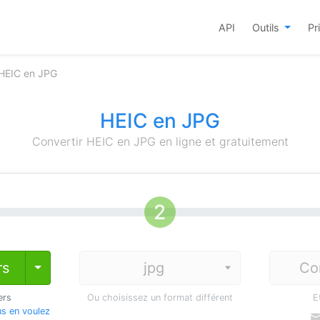
API
Outils
Pr
 HEIC en JPG
HEIC en JPG
Convertir HEIC en JPG en ligne et gratuitement
rs
Co
Toggle Dropdown
ers
Ou choisissez un format différent
E
s en voulez