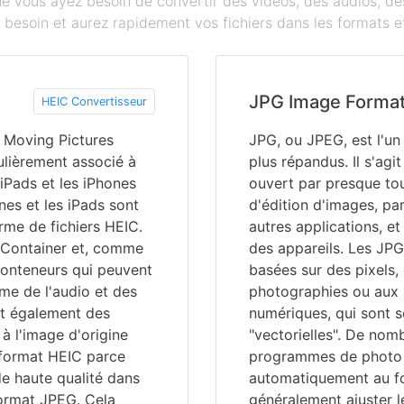
que vous ayez besoin de convertir des vidéos, des audios, 
besoin et aurez rapidement vos fichiers dans les formats et
JPG Image Forma
HEIC Convertisseur
 Moving Pictures
JPG, ou JPEG, est l'u
ulièrement associé à
plus répandus. Il s'agi
 iPads et les iPhones
ouvert par presque to
nes et les iPads sont
d'édition d'images, pa
me de fichiers HEIC.
autres applications, et
e Container et, comme
des appareils. Les JPG
 conteneurs qui peuvent
basées sur des pixels,
me de l'audio et des
photographies ou aux s
nt également des
numériques, qui sont 
à l'image d'origine
"vectorielles". De nom
 format HEIC parce
programmes de photo o
de haute qualité dans
automatiquement au fo
format JPEG. Cela
généralement ajuster l