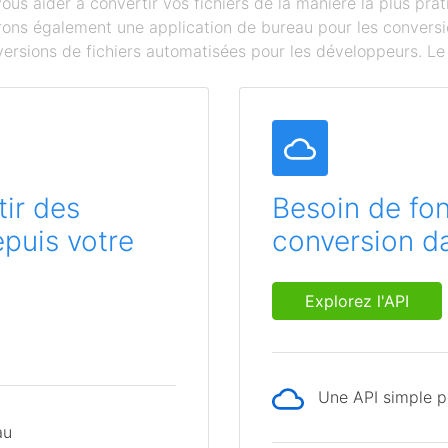
s aider à convertir vos fichiers de la manière la plus prat
ffrons également une application de bureau pour les conversi
ersions de fichiers automatisées pour les développeurs. Le c
ir des
Besoin de fon
epuis votre
conversion da
Explorez l'API
Une API simple po
au