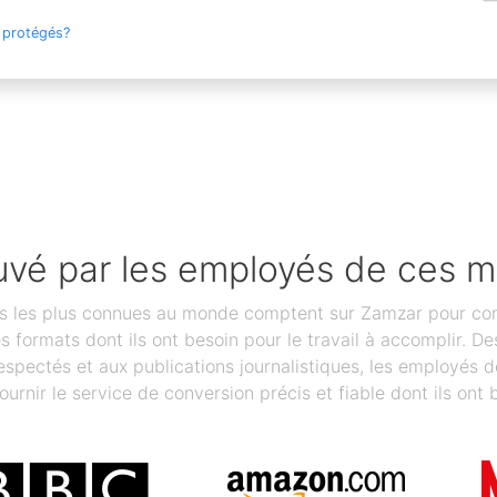
 protégés?
vé par les employés de ces 
les plus connues au monde comptent sur Zamzar pour conver
des formats dont ils ont besoin pour le travail à accomplir.
spectés et aux publications journalistiques, les employés 
ournir le service de conversion précis et fiable dont ils ont 