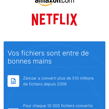
Vos fichiers sont entre de
bonnes mains
Zamzar a converti plus de 510 millions
de fichiers depuis 2006
Pour chaque 10 000 fichiers convertis