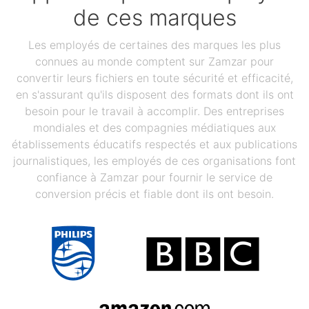
de ces marques
Les employés de certaines des marques les plus
connues au monde comptent sur Zamzar pour
convertir leurs fichiers en toute sécurité et efficacité,
en s'assurant qu'ils disposent des formats dont ils ont
besoin pour le travail à accomplir. Des entreprises
mondiales et des compagnies médiatiques aux
établissements éducatifs respectés et aux publications
journalistiques, les employés de ces organisations font
confiance à Zamzar pour fournir le service de
conversion précis et fiable dont ils ont besoin.