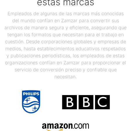
estas marcas
Empleados de algunas de las marcas más conocidas
del mundo confían en Zamzar para convertir sus
archivos de manera segura y eficiente, asegurando que
tengan los formatos que necesitan para el trabajo en
cuestión. Desde corporaciones globales y empresas de
medios, hasta establecimientos educativos respetados
y publicaciones periodísticas, los empleados de estas
organizaciones confían en Zamzar para proporcionar el
servicio de conversión preciso y confiable que
necesitan.