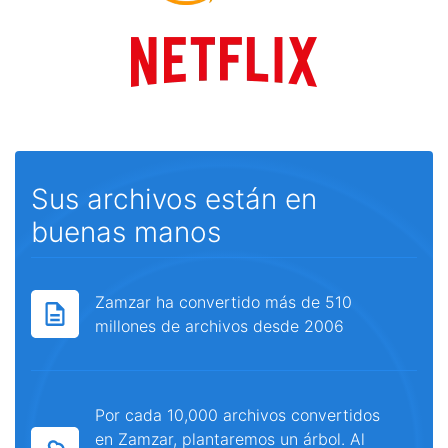
Sus archivos están en
buenas manos
Zamzar ha convertido más de 510
millones de archivos desde 2006
Por cada 10,000 archivos convertidos
en Zamzar, plantaremos un árbol. Al