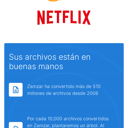
Sus archivos están en
buenas manos
Zamzar ha convertido más de 510
millones de archivos desde 2006
Por cada 10,000 archivos convertidos
en Zamzar, plantaremos un árbol. Al