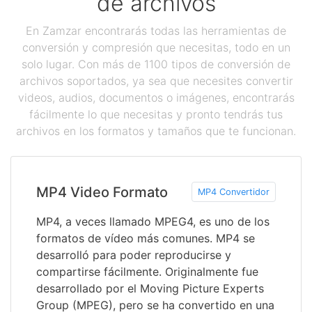
de archivos
En Zamzar encontrarás todas las herramientas de
conversión y compresión que necesitas, todo en un
solo lugar. Con más de 1100 tipos de conversión de
archivos soportados, ya sea que necesites convertir
videos, audios, documentos o imágenes, encontrarás
fácilmente lo que necesitas y pronto tendrás tus
archivos en los formatos y tamaños que te funcionan.
MP4 Video Formato
MP4 Convertidor
MP4, a veces llamado MPEG4, es uno de los
formatos de vídeo más comunes. MP4 se
desarrolló para poder reproducirse y
compartirse fácilmente. Originalmente fue
desarrollado por el Moving Picture Experts
Group (MPEG), pero se ha convertido en una