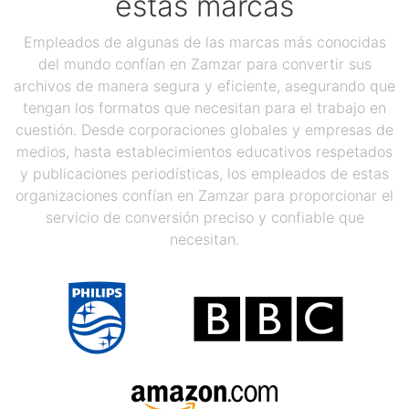
estas marcas
Empleados de algunas de las marcas más conocidas
del mundo confían en Zamzar para convertir sus
archivos de manera segura y eficiente, asegurando que
tengan los formatos que necesitan para el trabajo en
cuestión. Desde corporaciones globales y empresas de
medios, hasta establecimientos educativos respetados
y publicaciones periodísticas, los empleados de estas
organizaciones confían en Zamzar para proporcionar el
servicio de conversión preciso y confiable que
necesitan.