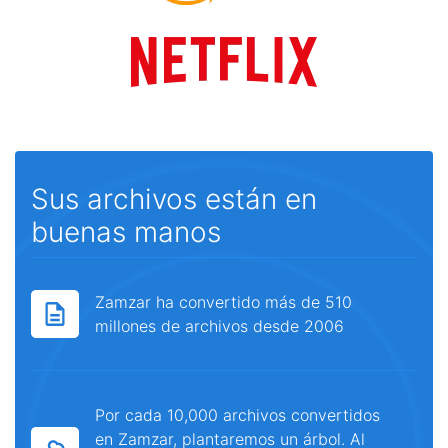
Sus archivos están en
buenas manos
Zamzar ha convertido más de 510
millones de archivos desde 2006
Por cada 10,000 archivos convertidos
en Zamzar, plantaremos un árbol. Al