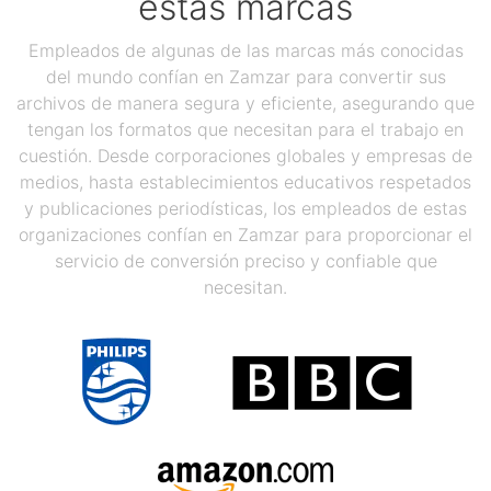
estas marcas
Empleados de algunas de las marcas más conocidas
del mundo confían en Zamzar para convertir sus
archivos de manera segura y eficiente, asegurando que
tengan los formatos que necesitan para el trabajo en
cuestión. Desde corporaciones globales y empresas de
medios, hasta establecimientos educativos respetados
y publicaciones periodísticas, los empleados de estas
organizaciones confían en Zamzar para proporcionar el
servicio de conversión preciso y confiable que
necesitan.