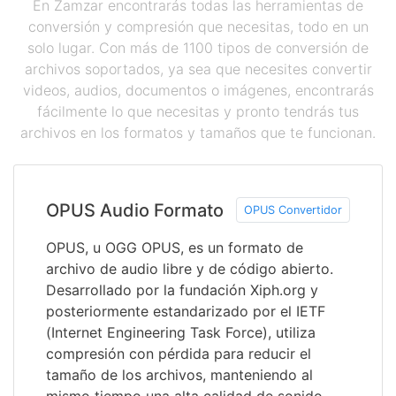
En Zamzar encontrarás todas las herramientas de
conversión y compresión que necesitas, todo en un
solo lugar. Con más de 1100 tipos de conversión de
archivos soportados, ya sea que necesites convertir
videos, audios, documentos o imágenes, encontrarás
fácilmente lo que necesitas y pronto tendrás tus
archivos en los formatos y tamaños que te funcionan.
OPUS Audio Formato
OPUS Convertidor
OPUS, u OGG OPUS, es un formato de
archivo de audio libre y de código abierto.
Desarrollado por la fundación Xiph.org y
posteriormente estandarizado por el IETF
(Internet Engineering Task Force), utiliza
compresión con pérdida para reducir el
tamaño de los archivos, manteniendo al