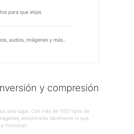
tos para que elijas
os, audios, imágenes y más...
onversión y compresión
un solo lugar. Con más de 1100 tipos de
imágenes, encontrarás fácilmente lo que
te funcionan.