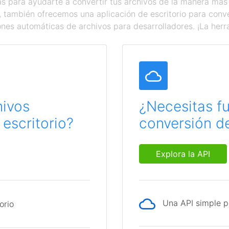
 para ayudarte a convertir tus archivos de la manera más
a, también ofrecemos una aplicación de escritorio para con
ones automáticas de archivos para desarrolladores. ¡La herr
hivos
¿Necesitas f
escritorio?
conversión de
Explora la API
Una API simple p
orio