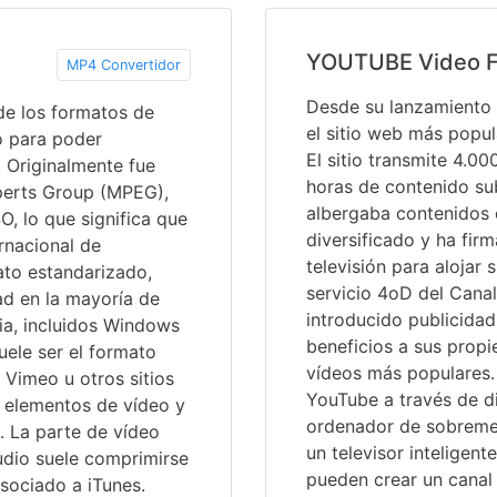
YOUTUBE Video 
MP4 Convertidor
Desde su lanzamiento 
de los formatos de
el sitio web más popul
ó para poder
El sitio transmite 4.00
. Originalmente fue
horas de contenido su
xperts Group (MPEG),
albergaba contenidos 
, lo que significa que
diversificado y ha fi
rnacional de
televisión para alojar 
to estandarizado,
servicio 4oD del Canal 
ad en la mayoría de
introducido publicidad
ia, incluidos Windows
beneficios a sus propi
ele ser el formato
vídeos más populares.
 Vimeo u otros sitios
YouTube a través de d
elementos de vídeo y
ordenador de sobremes
 La parte de vídeo
un televisor inteligent
udio suele comprimirse
pueden crear un canal
sociado a iTunes.