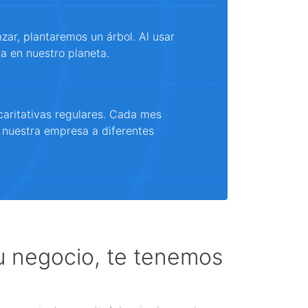
ar, plantaremos un árbol. Al usar
a en nuestro planeta.
aritativas regulares. Cada mes
 nuestra empresa a diferentes
tu negocio, te tenemos