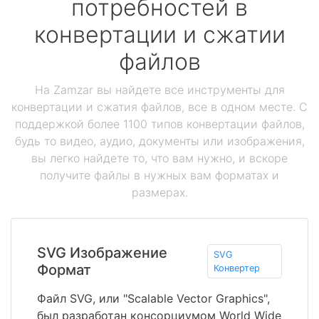
потребностей в
конвертации и сжатии
файлов
На Zamzar вы найдете все инструменты для
конвертации и сжатия файлов, все в одном месте. С
поддержкой более 1100 типов конвертации файлов,
будь то видео, аудио, документы или изображения,
вы легко найдете то, что вам нужно, и вскоре
получите файлы в нужных вам форматах и
размерах.
SVG Изображение
SVG
Формат
Конвертер
Файл SVG, или "Scalable Vector Graphics",
был разработан консорциумом World Wide