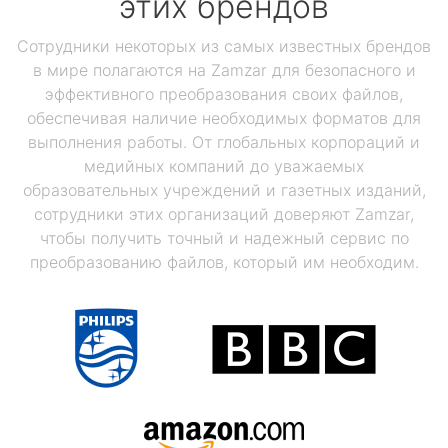
этих брендов
Сотрудники некоторых из самых известных брендов
в мире полагаются на Zamzar для безопасного и
эффективного преобразования своих файлов,
обеспечивая наличие необходимых форматов для
выполнения работы. От глобальных корпораций и
медийных компаний до уважаемых
образовательных учреждений и газетных изданий,
сотрудники этих организаций доверяют Zamzar,
чтобы получить точный и надежный сервис по
преобразованию файлов, который им необходим.