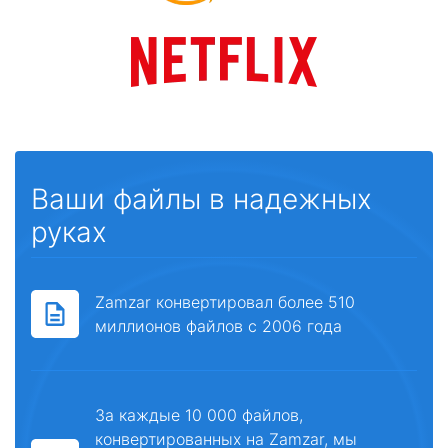
Ваши файлы в надежных
руках
Zamzar конвертировал более 510
миллионов файлов с 2006 года
За каждые 10 000 файлов,
конвертированных на Zamzar, мы