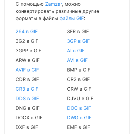
С помощью
Zamzar
, можно
конвертировать различные другие
форматы в файлы
файлы GIF
:
264 в GIF
3FR в GIF
3G2 в GIF
3GP в GIF
3GPP в GIF
AI в GIF
ARW в GIF
AVI в GIF
AVIF в GIF
BMP в GIF
CDR в GIF
CR2 в GIF
CR3 в GIF
CRW в GIF
DDS в GIF
DJVU в GIF
DNG в GIF
DOC в GIF
DOCX в GIF
DWG в GIF
DXF в GIF
EMF в GIF