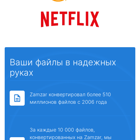
Ваши файлы в надежных
руках
Zamzar конвертировал более 510
миллионов файлов с 2006 года
За каждые 10 000 файлов,
конвертированных на Zamzar, мы