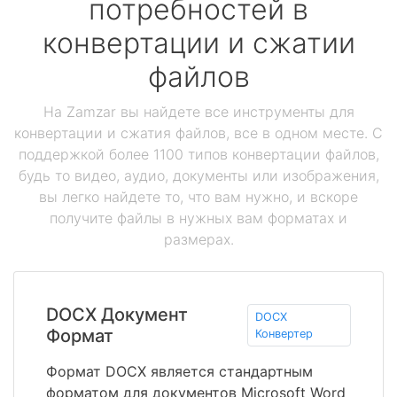
потребностей в
конвертации и сжатии
файлов
На Zamzar вы найдете все инструменты для
конвертации и сжатия файлов, все в одном месте. С
поддержкой более 1100 типов конвертации файлов,
будь то видео, аудио, документы или изображения,
вы легко найдете то, что вам нужно, и вскоре
получите файлы в нужных вам форматах и
размерах.
DOCX Документ
DOCX
Формат
Конвертер
Формат DOCX является стандартным
форматом для документов Microsoft Word