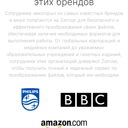
этих брендов
Сотрудники некоторых из самых известных брендов
в мире полагаются на Zamzar для безопасного и
эффективного преобразования своих файлов,
обеспечивая наличие необходимых форматов для
выполнения работы. От глобальных корпораций и
медийных компаний до уважаемых
образовательных учреждений и газетных изданий,
сотрудники этих организаций доверяют Zamzar,
чтобы получить точный и надежный сервис по
преобразованию файлов, который им необходим.