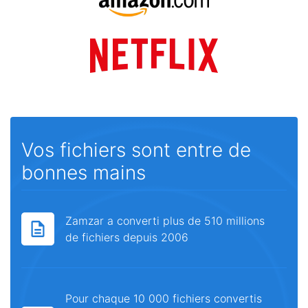
Vos fichiers sont entre de
bonnes mains
Zamzar a converti plus de 510 millions
de fichiers depuis 2006
Pour chaque 10 000 fichiers convertis