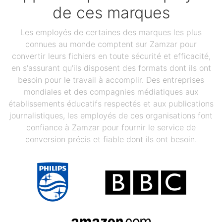
de ces marques
Les employés de certaines des marques les plus
connues au monde comptent sur Zamzar pour
convertir leurs fichiers en toute sécurité et efficacité,
en s'assurant qu'ils disposent des formats dont ils ont
besoin pour le travail à accomplir. Des entreprises
mondiales et des compagnies médiatiques aux
établissements éducatifs respectés et aux publications
journalistiques, les employés de ces organisations font
confiance à Zamzar pour fournir le service de
conversion précis et fiable dont ils ont besoin.