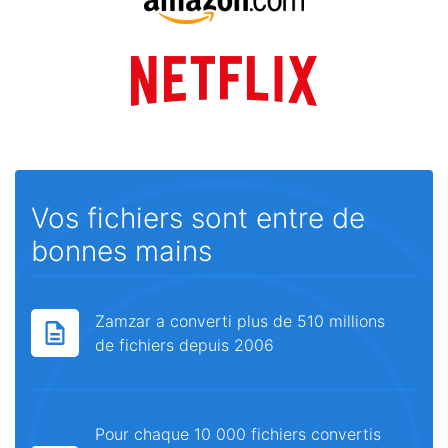
Vos fichiers sont entre de
bonnes mains
Zamzar a converti plus de 510 millions
de fichiers depuis 2006
Pour chaque 10 000 fichiers convertis