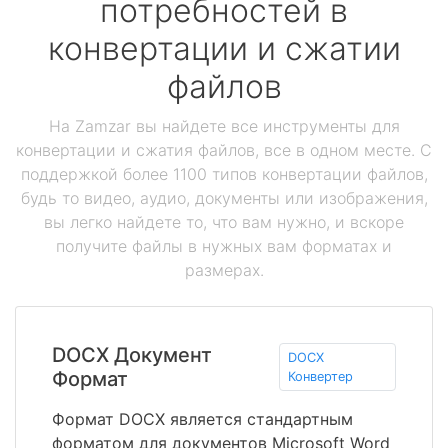
потребностей в
конвертации и сжатии
файлов
На Zamzar вы найдете все инструменты для
конвертации и сжатия файлов, все в одном месте. С
поддержкой более 1100 типов конвертации файлов,
будь то видео, аудио, документы или изображения,
вы легко найдете то, что вам нужно, и вскоре
получите файлы в нужных вам форматах и
размерах.
DOCX Документ
DOCX
Формат
Конвертер
Формат DOCX является стандартным
форматом для документов Microsoft Word