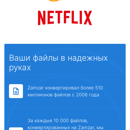
Ваши файлы в надежных
руках
Zamzar конвертировал более 510
миллионов файлов с 2006 года
За каждые 10 000 файлов,
конвертированных на Zamzar, мы