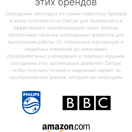
этих брендов
Сотрудники некоторых из самых известных брендов
в мире полагаются на Zamzar для безопасного и
эффективного преобразования своих файлов,
обеспечивая наличие необходимых форматов для
выполнения работы. От глобальных корпораций и
медийных компаний до уважаемых
образовательных учреждений и газетных изданий,
сотрудники этих организаций доверяют Zamzar,
чтобы получить точный и надежный сервис по
преобразованию файлов, который им необходим.