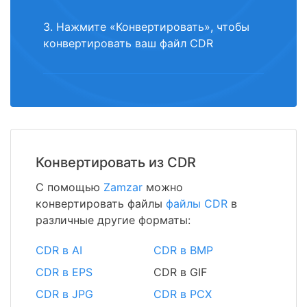
3. Нажмите «Конвертировать», чтобы
конвертировать ваш файл CDR
Конвертировать из CDR
С помощью
Zamzar
можно
конвертировать файлы
файлы CDR
в
различные другие форматы:
CDR в AI
CDR в BMP
CDR в EPS
CDR в GIF
CDR в JPG
CDR в PCX