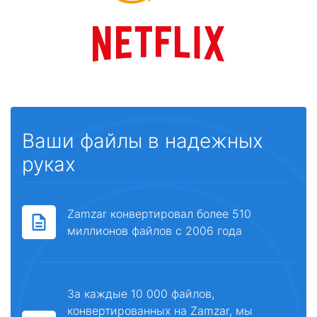
Ваши файлы в надежных
руках
Zamzar конвертировал более 510
миллионов файлов с 2006 года
За каждые 10 000 файлов,
конвертированных на Zamzar, мы