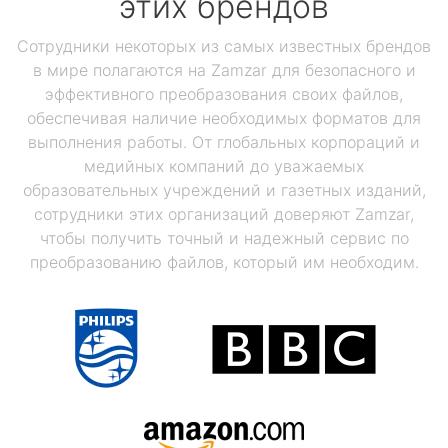
этих брендов
Сотрудники некоторых из самых известных брендов
в мире полагаются на Zamzar для безопасного и
эффективного преобразования своих файлов,
обеспечивая наличие необходимых форматов для
выполнения работы. От глобальных корпораций и
медийных компаний до уважаемых
образовательных учреждений и газетных изданий,
сотрудники этих организаций доверяют Zamzar,
чтобы получить точный и надежный сервис по
преобразованию файлов, который им необходим.