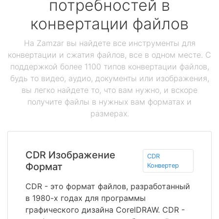
потребностей в
конвертации файлов
На Zamzar вы найдете все инструменты для
конвертации и сжатия файлов, все в одном месте. С
поддержкой более 1100 типов конвертации файлов,
будь то видео, аудио, документы или изображения,
вы легко найдете то, что вам нужно, и вскоре
получите файлы в нужных вам форматах и
размерах.
CDR Изображение
CDR
Формат
Конвертер
CDR - это формат файлов, разработанный
в 1980-х годах для программы
графического дизайна CorelDRAW. CDR -