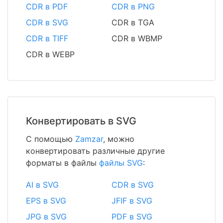
CDR в PDF
CDR в PNG
CDR в SVG
CDR в TGA
CDR в TIFF
CDR в WBMP
CDR в WEBP
Конвертировать в SVG
С помощью
Zamzar
, можно
конвертировать различные другие
форматы в файлы
файлы SVG
:
AI в SVG
CDR в SVG
EPS в SVG
JFIF в SVG
JPG в SVG
PDF в SVG