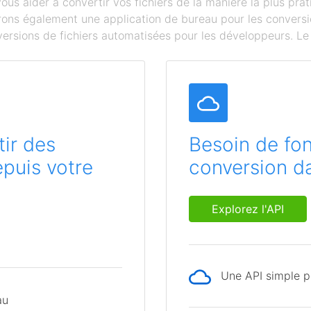
s aider à convertir vos fichiers de la manière la plus prat
ffrons également une application de bureau pour les conversi
ersions de fichiers automatisées pour les développeurs. Le c
ir des
Besoin de fon
epuis votre
conversion da
Explorez l'API
Une API simple po
au