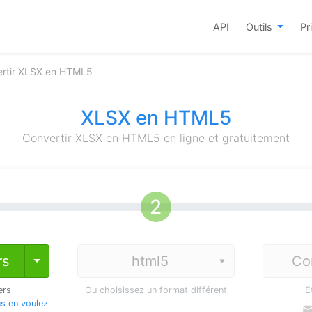
API
Outils
Pr
rtir XLSX en HTML5
XLSX en HTML5
Convertir XLSX en HTML5 en ligne et gratuitement
rs
Co
Toggle Dropdown
ers
Ou choisissez un format différent
E
s en voulez