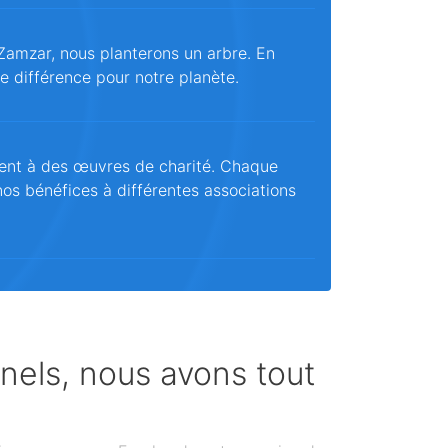
Zamzar, nous planterons un arbre. En
ne différence pour notre planète.
ent à des œuvres de charité. Chaque
os bénéfices à différentes associations
nnels, nous avons tout