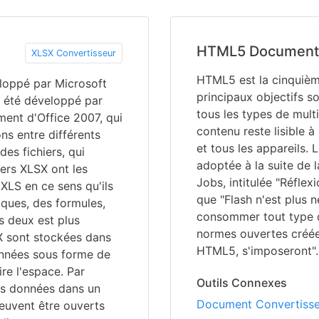
HTML5 Document
XLSX Convertisseur
HTML5 est la cinquièm
eloppé par Microsoft
principaux objectifs s
a été développé par
tous les types de multi
ent d'Office 2007, qui
contenu reste lisible à
ons entre différents
et tous les appareils
des fichiers, qui
adoptée à la suite de 
ers XLSX ont les
Jobs, intitulée "Réflexi
 XLS en ce sens qu'ils
que "Flash n'est plus 
iques, des formules,
consommer tout type d
s deux est plus
normes ouvertes créées
X sont stockées dans
HTML5, s'imposeront".
onnées sous forme de
ire l'espace. Par
Outils Connexes
les données dans un
Document Convertisse
peuvent être ouverts