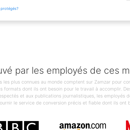
 protégés?
vé par les employés de ces 
les plus connues au monde comptent sur Zamzar pour conver
des formats dont ils ont besoin pour le travail à accomplir.
spectés et aux publications journalistiques, les employés 
ournir le service de conversion précis et fiable dont ils ont 