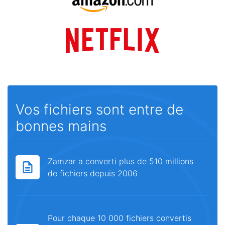
Vos fichiers sont entre de
bonnes mains
Zamzar a converti plus de 510 millions
de fichiers depuis 2006
Pour chaque 10 000 fichiers convertis