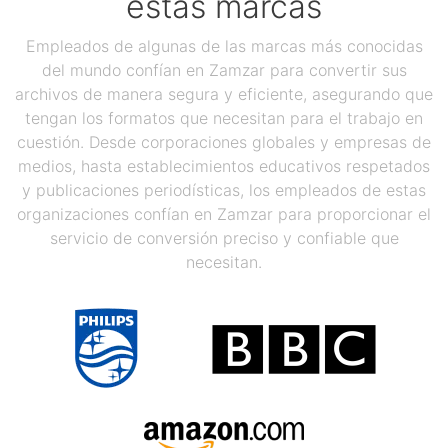
estas marcas
Empleados de algunas de las marcas más conocidas
del mundo confían en Zamzar para convertir sus
archivos de manera segura y eficiente, asegurando que
tengan los formatos que necesitan para el trabajo en
cuestión. Desde corporaciones globales y empresas de
medios, hasta establecimientos educativos respetados
y publicaciones periodísticas, los empleados de estas
organizaciones confían en Zamzar para proporcionar el
servicio de conversión preciso y confiable que
necesitan.