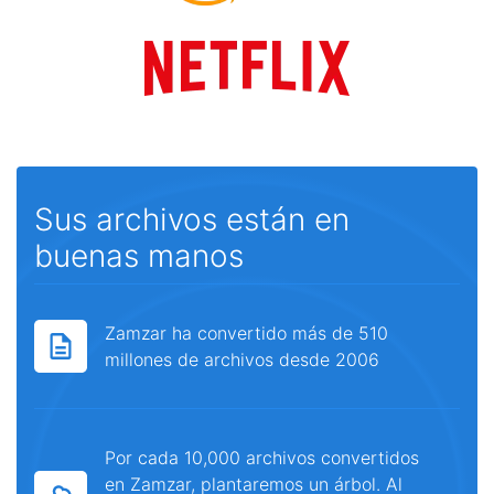
Sus archivos están en
buenas manos
Zamzar ha convertido más de 510
millones de archivos desde 2006
Por cada 10,000 archivos convertidos
en Zamzar, plantaremos un árbol. Al