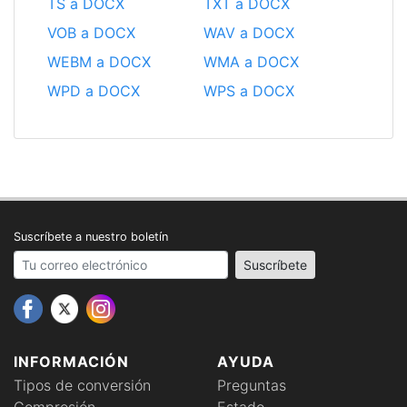
TS a DOCX
TXT a DOCX
VOB a DOCX
WAV a DOCX
WEBM a DOCX
WMA a DOCX
WPD a DOCX
WPS a DOCX
Suscríbete a nuestro boletín
Your email address
Suscríbete
INFORMACIÓN
AYUDA
Tipos de conversión
Preguntas