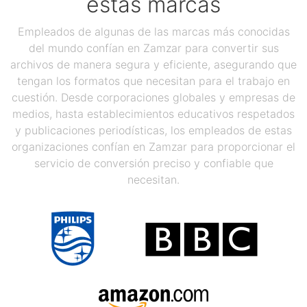
estas marcas
Empleados de algunas de las marcas más conocidas
del mundo confían en Zamzar para convertir sus
archivos de manera segura y eficiente, asegurando que
tengan los formatos que necesitan para el trabajo en
cuestión. Desde corporaciones globales y empresas de
medios, hasta establecimientos educativos respetados
y publicaciones periodísticas, los empleados de estas
organizaciones confían en Zamzar para proporcionar el
servicio de conversión preciso y confiable que
necesitan.