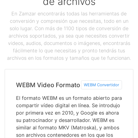
de archivos
En Zamzar encontrarás todas las herramientas de
conversión y compresión que necesitas, todo en un
solo lugar. Con más de 1100 tipos de conversión de
archivos soportados, ya sea que necesites convertir
videos, audios, documentos o imágenes, encontrarás
fácilmente lo que necesitas y pronto tendrás tus
archivos en los formatos y tamaños que te funcionan.
WEBM Video Formato
WEBM Convertidor
El formato WEBM es un formato abierto para
compartir vídeo digital en línea. Se introdujo
por primera vez en 2010, y Google es ahora
su patrocinador y desarrollador. WEBM es
similar al formato MKV (Matroska), y ambos
son archivos contenedores en los que los