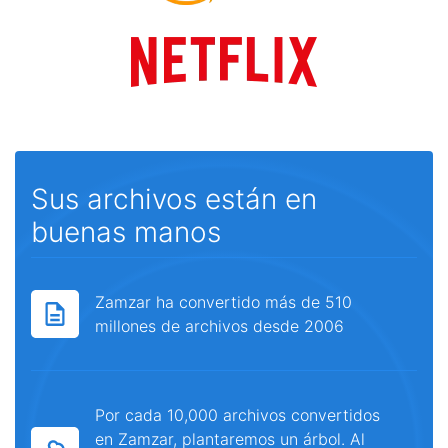
Sus archivos están en
buenas manos
Zamzar ha convertido más de 510
millones de archivos desde 2006
Por cada 10,000 archivos convertidos
en Zamzar, plantaremos un árbol. Al