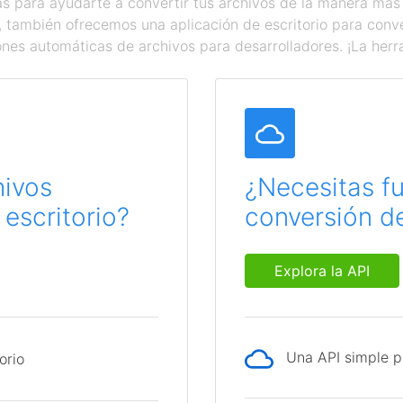
 para ayudarte a convertir tus archivos de la manera más
a, también ofrecemos una aplicación de escritorio para con
ones automáticas de archivos para desarrolladores. ¡La herr
hivos
¿Necesitas f
escritorio?
conversión de
Explora la API
Una API simple p
orio