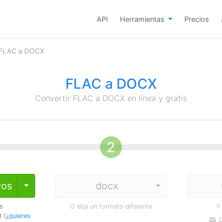
API
Herramientas
Precios
 FLAC a DOCX
FLAC a DOCX
Convertir FLAC a DOCX en línea y gratis
vos
Toggle Dropdown
os
O elija un formato diferente
Y
 (
¿quieres
C