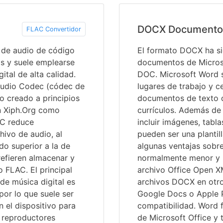
DOCX Documento
FLAC Convertidor
 de audio de código
El formato DOCX ha si
as y suele emplearse
documentos de Micros
ital de alta calidad.
DOC. Microsoft Word s
 Audio Codec (códec de
lugares de trabajo y c
to creado a principios
documentos de texto c
n Xiph.Org como
currículos. Además de
AC reduce
incluir imágenes, tabl
hivo de audio, al
pueden ser una plantil
do superior a la de
algunas ventajas sobr
efieren almacenar y
normalmente menor y 
o FLAC. El principal
archivo Office Open XM
e música digital es
archivos DOCX en otr
por lo que suele ser
Google Docs o Apple 
n el dispositivo para
compatibilidad. Word 
e reproductores
de Microsoft Office y 