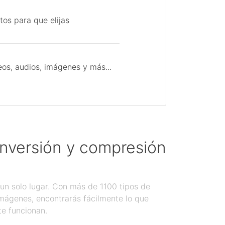
tos para que elijas
os, audios, imágenes y más...
onversión y compresión
un solo lugar. Con más de 1100 tipos de
imágenes, encontrarás fácilmente lo que
te funcionan.