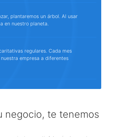
ar, plantaremos un árbol. Al usar
a en nuestro planeta.
aritativas regulares. Cada mes
 nuestra empresa a diferentes
tu negocio, te tenemos