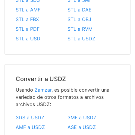
STL a 3DS
STL a 3MF
STL a AMF
STL a DAE
STL a FBX
STL a OBJ
STL a PDF
STL a RVM
STL a USD
STL a USDZ
Convertir a USDZ
Usando
Zamzar
, es posible convertir una
variedad de otros formatos a archivos
archivos USDZ:
3DS a USDZ
3MF a USDZ
AMF a USDZ
ASE a USDZ