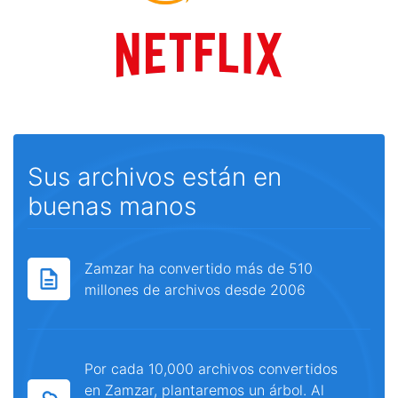
Sus archivos están en
buenas manos
Zamzar ha convertido más de 510
millones de archivos desde 2006
Por cada 10,000 archivos convertidos
en Zamzar, plantaremos un árbol. Al