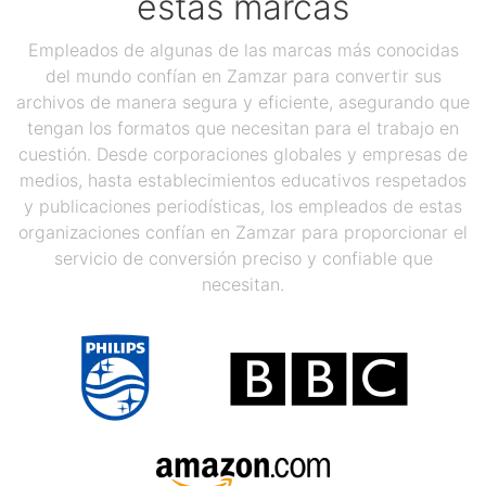
estas marcas
Empleados de algunas de las marcas más conocidas
del mundo confían en Zamzar para convertir sus
archivos de manera segura y eficiente, asegurando que
tengan los formatos que necesitan para el trabajo en
cuestión. Desde corporaciones globales y empresas de
medios, hasta establecimientos educativos respetados
y publicaciones periodísticas, los empleados de estas
organizaciones confían en Zamzar para proporcionar el
servicio de conversión preciso y confiable que
necesitan.