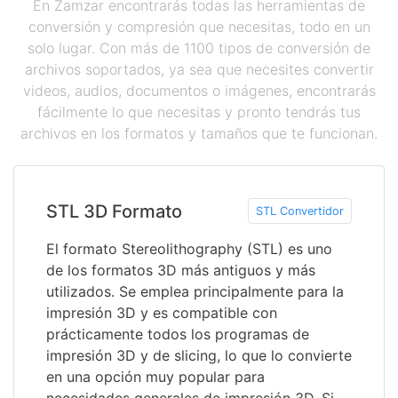
En Zamzar encontrarás todas las herramientas de
conversión y compresión que necesitas, todo en un
solo lugar. Con más de 1100 tipos de conversión de
archivos soportados, ya sea que necesites convertir
videos, audios, documentos o imágenes, encontrarás
fácilmente lo que necesitas y pronto tendrás tus
archivos en los formatos y tamaños que te funcionan.
STL 3D Formato
STL Convertidor
El formato Stereolithography (STL) es uno
de los formatos 3D más antiguos y más
utilizados. Se emplea principalmente para la
impresión 3D y es compatible con
prácticamente todos los programas de
impresión 3D y de slicing, lo que lo convierte
en una opción muy popular para