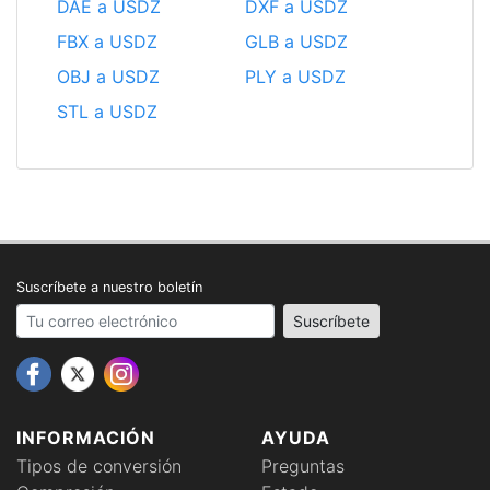
DAE a USDZ
DXF a USDZ
FBX a USDZ
GLB a USDZ
OBJ a USDZ
PLY a USDZ
STL a USDZ
Suscríbete a nuestro boletín
Your email address
Suscríbete
INFORMACIÓN
AYUDA
Tipos de conversión
Preguntas