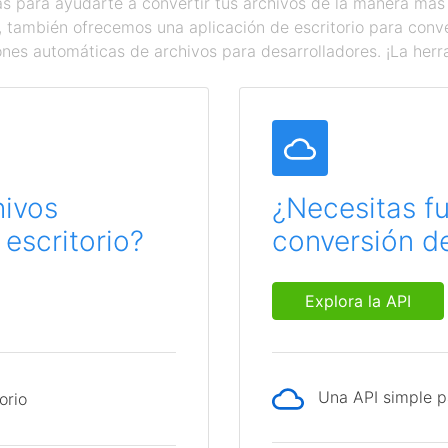
 para ayudarte a convertir tus archivos de la manera más
a, también ofrecemos una aplicación de escritorio para con
ones automáticas de archivos para desarrolladores. ¡La herr
hivos
¿Necesitas f
escritorio?
conversión de
Explora la API
Una API simple p
orio