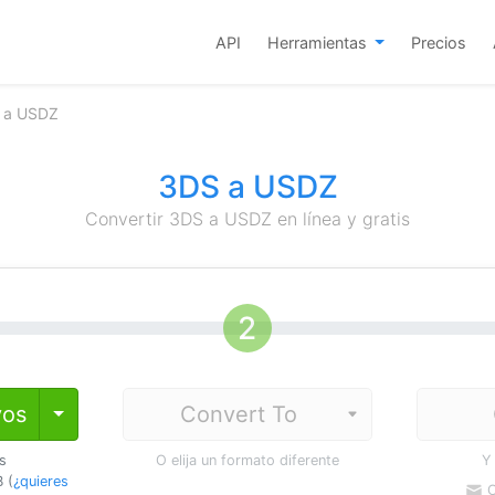
API
Herramientas
Precios
S a USDZ
3DS a USDZ
Convertir 3DS a USDZ en línea y gratis
vos
Toggle Dropdown
os
O elija un formato diferente
Y
 (
¿quieres
C