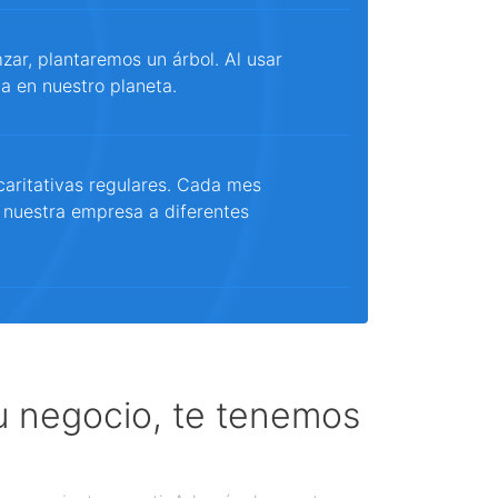
ar, plantaremos un árbol. Al usar
a en nuestro planeta.
aritativas regulares. Cada mes
 nuestra empresa a diferentes
tu negocio, te tenemos