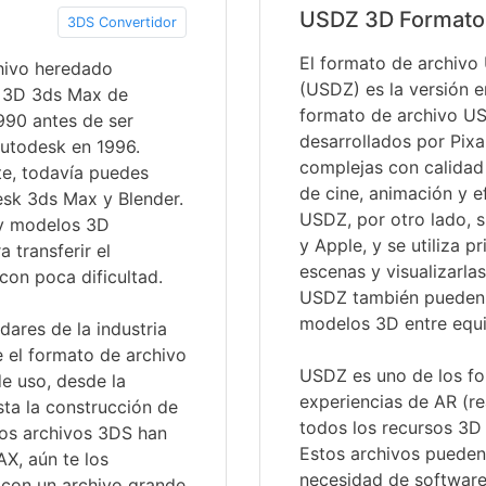
USDZ 3D Formato
3DS Convertidor
El formato de archivo
hivo heredado
(USDZ) es la versión e
o 3D 3ds Max de
formato de archivo US
990 antes de ser
desarrollados por Pixa
utodesk en 1996.
complejas con calidad 
e, todavía puedes
de cine, animación y e
esk 3ds Max y Blender.
USDZ, por otro lado, s
 y modelos 3D
y Apple, y se utiliza 
 transferir el
escenas y visualizarla
con poca dificultad.
USDZ también pueden 
modelos 3D entre equi
ares de la industria
 el formato de archivo
USDZ es uno de los fo
e uso, desde la
experiencias de AR (r
sta la construcción de
todos los recursos 3D 
los archivos 3DS han
Estos archivos pueden 
X, aún te los
necesidad de software 
s con un archivo grande