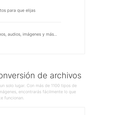
tos para que elijas
os, audios, imágenes y más...
onversión de archivos
un solo lugar. Con más de 1100 tipos de
imágenes, encontrarás fácilmente lo que
te funcionan.