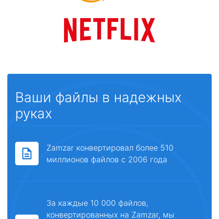
Ваши файлы в надежных
руках
Zamzar конвертировал более 510
миллионов файлов с 2006 года
За каждые 10 000 файлов,
конвертированных на Zamzar, мы