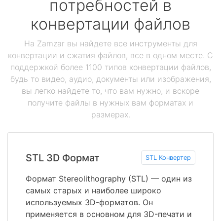
потребностей в
конвертации файлов
На Zamzar вы найдете все инструменты для
конвертации и сжатия файлов, все в одном месте. С
поддержкой более 1100 типов конвертации файлов,
будь то видео, аудио, документы или изображения,
вы легко найдете то, что вам нужно, и вскоре
получите файлы в нужных вам форматах и
размерах.
STL 3D Формат
STL Конвертер
Формат Stereolithography (STL) — один из
самых старых и наиболее широко
используемых 3D-форматов. Он
применяется в основном для 3D-печати и