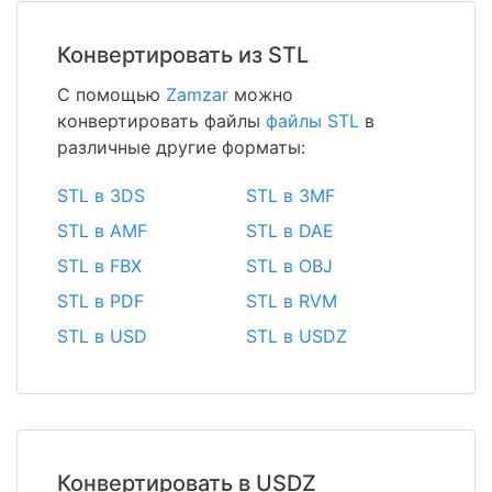
Конвертировать из STL
С помощью
Zamzar
можно
конвертировать файлы
файлы STL
в
различные другие форматы:
STL в 3DS
STL в 3MF
STL в AMF
STL в DAE
STL в FBX
STL в OBJ
STL в PDF
STL в RVM
STL в USD
STL в USDZ
Конвертировать в USDZ