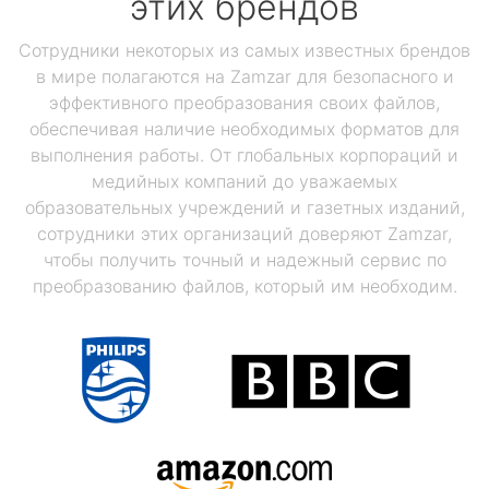
этих брендов
Сотрудники некоторых из самых известных брендов
в мире полагаются на Zamzar для безопасного и
эффективного преобразования своих файлов,
обеспечивая наличие необходимых форматов для
выполнения работы. От глобальных корпораций и
медийных компаний до уважаемых
образовательных учреждений и газетных изданий,
сотрудники этих организаций доверяют Zamzar,
чтобы получить точный и надежный сервис по
преобразованию файлов, который им необходим.