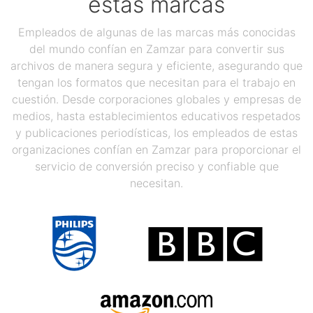
estas marcas
Empleados de algunas de las marcas más conocidas
del mundo confían en Zamzar para convertir sus
archivos de manera segura y eficiente, asegurando que
tengan los formatos que necesitan para el trabajo en
cuestión. Desde corporaciones globales y empresas de
medios, hasta establecimientos educativos respetados
y publicaciones periodísticas, los empleados de estas
organizaciones confían en Zamzar para proporcionar el
servicio de conversión preciso y confiable que
necesitan.