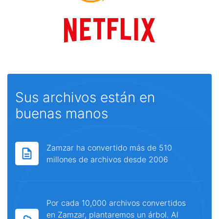
Sus archivos están en
buenas manos
Zamzar ha convertido más de 510
millones de archivos desde 2006
Por cada 10,000 archivos convertidos
en Zamzar, plantaremos un árbol. Al