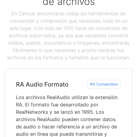
de archivos
En Zamzar encontrarás todas las herramientas de
conversión y compresión que necesitas, todo en un
solo lugar. Con más de 1100 tipos de conversión de
archivos soportados, ya sea que necesites convertir
videos, audios, documentos o imágenes, encontrarás
fácilmente lo que necesitas y pronto tendrás tus
archivos en los formatos y tamaños que te funcionan.
RA Audio Formato
RA Convertidor
Los archivos RealAudio utilizan la extensión
RA. El formato fue desarrollado por
RealNetworks y se lanzó en 1995. Los
archivos RealAudio pueden contener datos
de audio o hacer referencia a un archivo de
audio en línea que puede transmitirse y