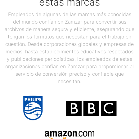
estas marcas
Empleados de algunas de las marcas más conocidas
del mundo confían en Zamzar para convertir sus
archivos de manera segura y eficiente, asegurando que
tengan los formatos que necesitan para el trabajo en
cuestión. Desde corporaciones globales y empresas de
medios, hasta establecimientos educativos respetados
y publicaciones periodísticas, los empleados de estas
organizaciones confían en Zamzar para proporcionar el
servicio de conversión preciso y confiable que
necesitan.