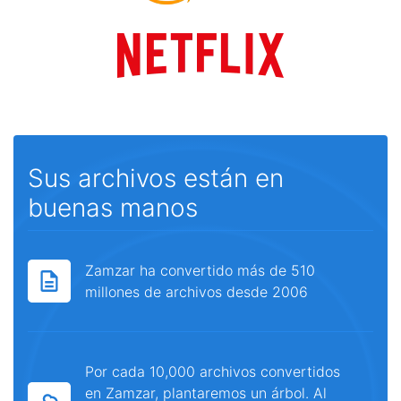
Sus archivos están en
buenas manos
Zamzar ha convertido más de 510
millones de archivos desde 2006
Por cada 10,000 archivos convertidos
en Zamzar, plantaremos un árbol. Al