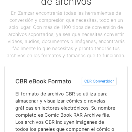
de archivos
En Zamzar encontrarás todas las herramientas de
conversión y compresión que necesitas, todo en un
solo lugar. Con más de 1100 tipos de conversión de
archivos soportados, ya sea que necesites convertir
videos, audios, documentos o imágenes, encontrarás
fácilmente lo que necesitas y pronto tendrás tus
archivos en los formatos y tamaños que te funcionan.
CBR eBook Formato
CBR Convertidor
El formato de archivo CBR se utiliza para
almacenar y visualizar cómics o novelas
gráficas en lectores electrónicos. Su nombre
completo es Comic Book RAR Archive file.
Los archivos CBR incluyen imágenes de
todos los paneles que componen el cómic o