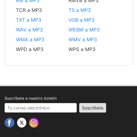
RM a MP3
RMVB a MP3
TCR a MP3
TS a MP3
TXT a MP3
VOB a MP3
WAV a MP3
WEBM a MP3
WMA a MP3
WMV a MP3
WPD a MP3
WPS a MP3
Suscríbete a nuestro boletín
Your email address
Suscríbete