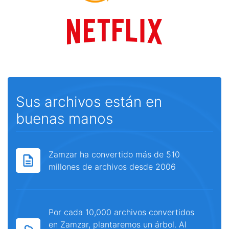
Sus archivos están en
buenas manos
Zamzar ha convertido más de 510
millones de archivos desde 2006
Por cada 10,000 archivos convertidos
en Zamzar, plantaremos un árbol. Al