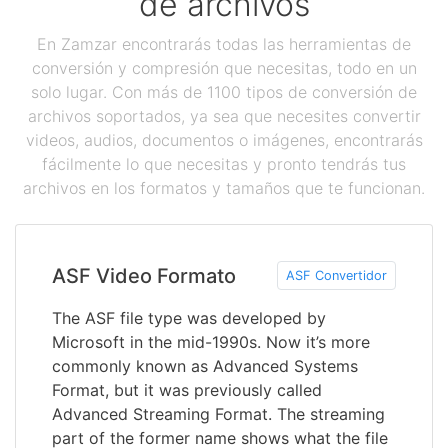
de archivos
En Zamzar encontrarás todas las herramientas de
conversión y compresión que necesitas, todo en un
solo lugar. Con más de 1100 tipos de conversión de
archivos soportados, ya sea que necesites convertir
videos, audios, documentos o imágenes, encontrarás
fácilmente lo que necesitas y pronto tendrás tus
archivos en los formatos y tamaños que te funcionan.
ASF Video Formato
ASF Convertidor
The ASF file type was developed by
Microsoft in the mid-1990s. Now it’s more
commonly known as Advanced Systems
Format, but it was previously called
Advanced Streaming Format. The streaming
part of the former name shows what the file