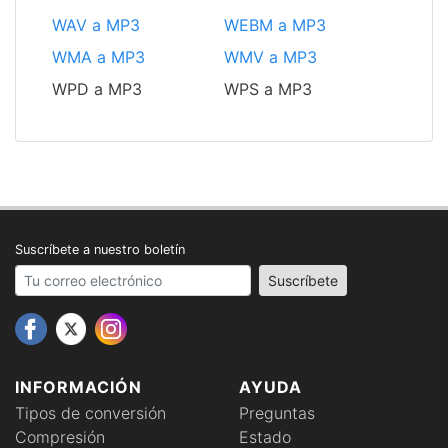
WAV a MP3
WEBM a MP3
WMA a MP3
WMV a MP3
WPD a MP3
WPS a MP3
Suscríbete a nuestro boletín
Your email address
Suscríbete
INFORMACIÓN
AYUDA
Tipos de conversión
Preguntas
Compresión
Estado