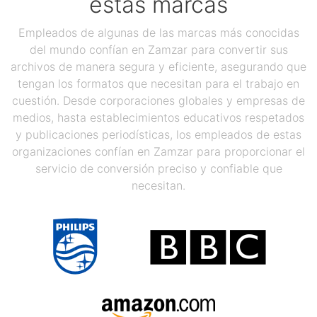
estas marcas
Empleados de algunas de las marcas más conocidas
del mundo confían en Zamzar para convertir sus
archivos de manera segura y eficiente, asegurando que
tengan los formatos que necesitan para el trabajo en
cuestión. Desde corporaciones globales y empresas de
medios, hasta establecimientos educativos respetados
y publicaciones periodísticas, los empleados de estas
organizaciones confían en Zamzar para proporcionar el
servicio de conversión preciso y confiable que
necesitan.