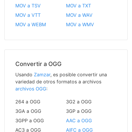
MOV a TSV
MOV a TXT
MOV a VTT
MOV a WAV
MOV a WEBM
MOV a WMV
Convertir a OGG
Usando
Zamzar
, es posible convertir una
variedad de otros formatos a archivos
archivos OGG
:
264 a OGG
3G2 a OGG
3GA a OGG
3GP a OGG
3GPP a OGG
AAC a OGG
AC3 a OGG
AIFC a OGG