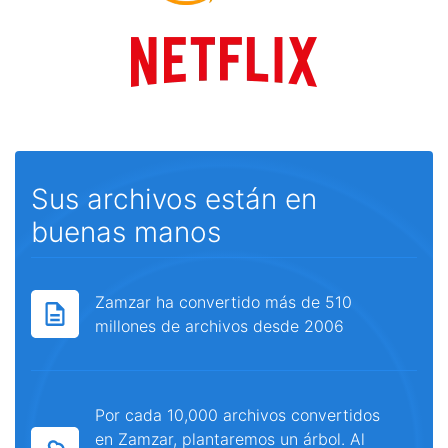
Sus archivos están en
buenas manos
Zamzar ha convertido más de 510
millones de archivos desde 2006
Por cada 10,000 archivos convertidos
en Zamzar, plantaremos un árbol. Al