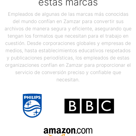
estas marcas
Empleados de algunas de las marcas más conocidas
del mundo confían en Zamzar para convertir sus
archivos de manera segura y eficiente, asegurando que
tengan los formatos que necesitan para el trabajo en
cuestión. Desde corporaciones globales y empresas de
medios, hasta establecimientos educativos respetados
y publicaciones periodísticas, los empleados de estas
organizaciones confían en Zamzar para proporcionar el
servicio de conversión preciso y confiable que
necesitan.