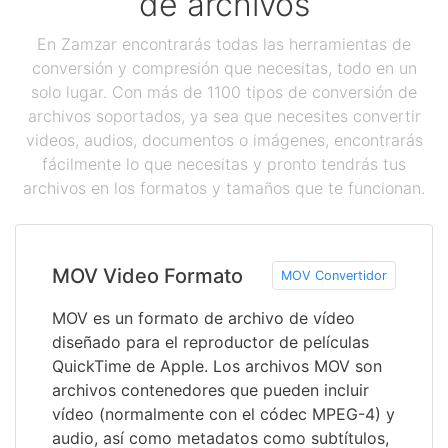
de archivos
En Zamzar encontrarás todas las herramientas de
conversión y compresión que necesitas, todo en un
solo lugar. Con más de 1100 tipos de conversión de
archivos soportados, ya sea que necesites convertir
videos, audios, documentos o imágenes, encontrarás
fácilmente lo que necesitas y pronto tendrás tus
archivos en los formatos y tamaños que te funcionan.
MOV Video Formato
MOV Convertidor
MOV es un formato de archivo de vídeo
diseñado para el reproductor de películas
QuickTime de Apple. Los archivos MOV son
archivos contenedores que pueden incluir
vídeo (normalmente con el códec MPEG-4) y
audio, así como metadatos como subtítulos,