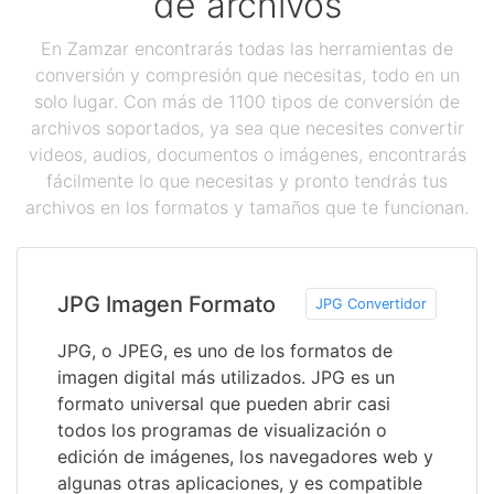
de archivos
En Zamzar encontrarás todas las herramientas de
conversión y compresión que necesitas, todo en un
solo lugar. Con más de 1100 tipos de conversión de
archivos soportados, ya sea que necesites convertir
videos, audios, documentos o imágenes, encontrarás
fácilmente lo que necesitas y pronto tendrás tus
archivos en los formatos y tamaños que te funcionan.
JPG Imagen Formato
JPG Convertidor
JPG, o JPEG, es uno de los formatos de
imagen digital más utilizados. JPG es un
formato universal que pueden abrir casi
todos los programas de visualización o
edición de imágenes, los navegadores web y
algunas otras aplicaciones, y es compatible