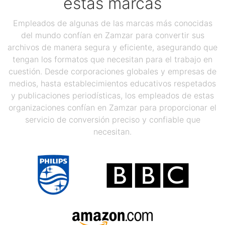
estas marcas
Empleados de algunas de las marcas más conocidas
del mundo confían en Zamzar para convertir sus
archivos de manera segura y eficiente, asegurando que
tengan los formatos que necesitan para el trabajo en
cuestión. Desde corporaciones globales y empresas de
medios, hasta establecimientos educativos respetados
y publicaciones periodísticas, los empleados de estas
organizaciones confían en Zamzar para proporcionar el
servicio de conversión preciso y confiable que
necesitan.