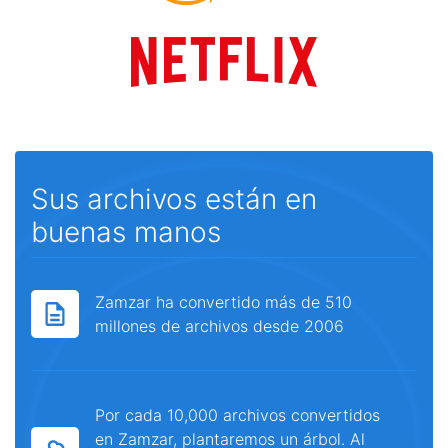
Sus archivos están en
buenas manos
Zamzar ha convertido más de 510
millones de archivos desde 2006
Por cada 10,000 archivos convertidos
en Zamzar, plantaremos un árbol. Al