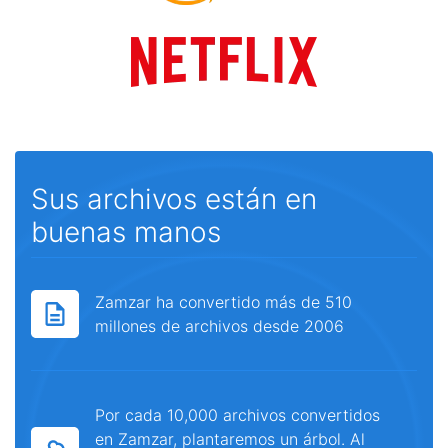
Sus archivos están en
buenas manos
Zamzar ha convertido más de 510
millones de archivos desde 2006
Por cada 10,000 archivos convertidos
en Zamzar, plantaremos un árbol. Al