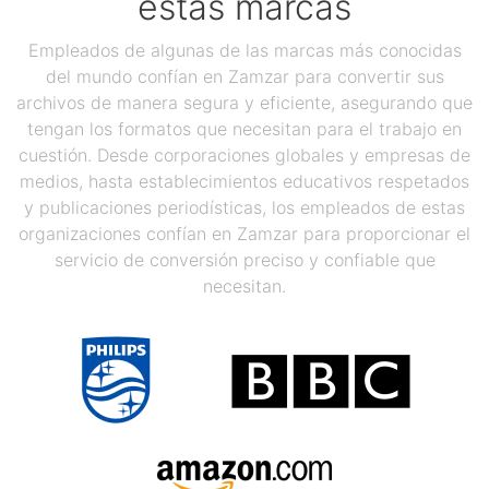
estas marcas
Empleados de algunas de las marcas más conocidas
del mundo confían en Zamzar para convertir sus
archivos de manera segura y eficiente, asegurando que
tengan los formatos que necesitan para el trabajo en
cuestión. Desde corporaciones globales y empresas de
medios, hasta establecimientos educativos respetados
y publicaciones periodísticas, los empleados de estas
organizaciones confían en Zamzar para proporcionar el
servicio de conversión preciso y confiable que
necesitan.