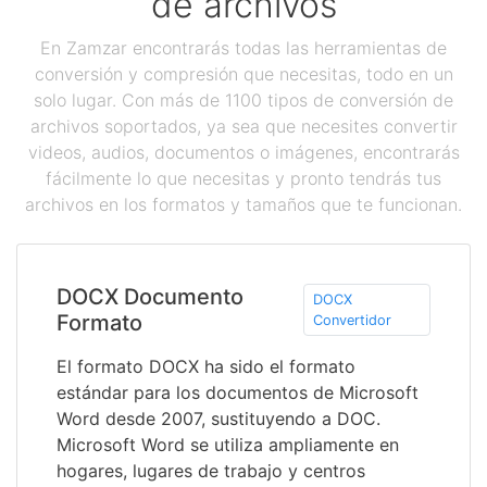
de archivos
En Zamzar encontrarás todas las herramientas de
conversión y compresión que necesitas, todo en un
solo lugar. Con más de 1100 tipos de conversión de
archivos soportados, ya sea que necesites convertir
videos, audios, documentos o imágenes, encontrarás
fácilmente lo que necesitas y pronto tendrás tus
archivos en los formatos y tamaños que te funcionan.
DOCX Documento
DOCX
Formato
Convertidor
El formato DOCX ha sido el formato
estándar para los documentos de Microsoft
Word desde 2007, sustituyendo a DOC.
Microsoft Word se utiliza ampliamente en
hogares, lugares de trabajo y centros