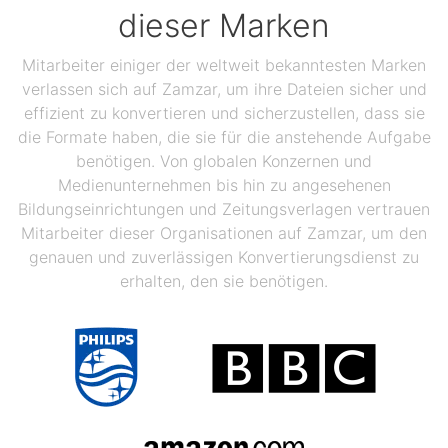
dieser Marken
Mitarbeiter einiger der weltweit bekanntesten Marken
verlassen sich auf Zamzar, um ihre Dateien sicher und
effizient zu konvertieren und sicherzustellen, dass sie
die Formate haben, die sie für die anstehende Aufgabe
benötigen. Von globalen Konzernen und
Medienunternehmen bis hin zu angesehenen
Bildungseinrichtungen und Zeitungsverlagen vertrauen
Mitarbeiter dieser Organisationen auf Zamzar, um den
genauen und zuverlässigen Konvertierungsdienst zu
erhalten, den sie benötigen.