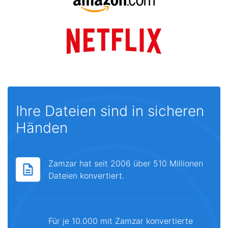
Ihre Dateien sind in sicheren
Händen
Zamzar hat seit 2006 über 510 Millionen
Dateien konvertiert.
Für je 10.000 mit Zamzar konvertierte