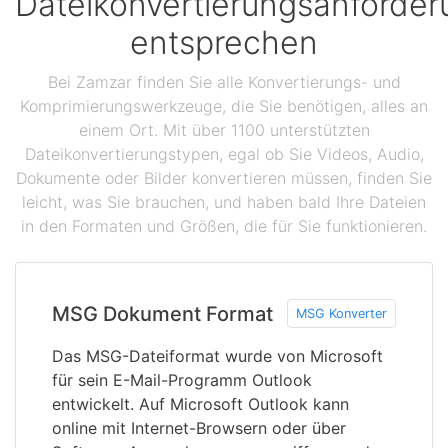
Dateikonvertierungsanforde
entsprechen
Bei Zamzar finden Sie alle Konvertierungs- und
Komprimierungswerkzeuge, die Sie benötigen, alles an
einem Ort. Mit über 1100 unterstützten
Dateikonvertierungstypen, egal ob Sie Videos, Audio,
Dokumente oder Bilder konvertieren müssen, finden Sie
leicht, was Sie brauchen, und haben bald Ihre Dateien
in den Formaten und Größen, die für Sie funktionieren.
MSG Dokument Format
MSG Konverter
Das MSG-Dateiformat wurde von Microsoft
für sein E-Mail-Programm Outlook
entwickelt. Auf Microsoft Outlook kann
online mit Internet-Browsern oder über