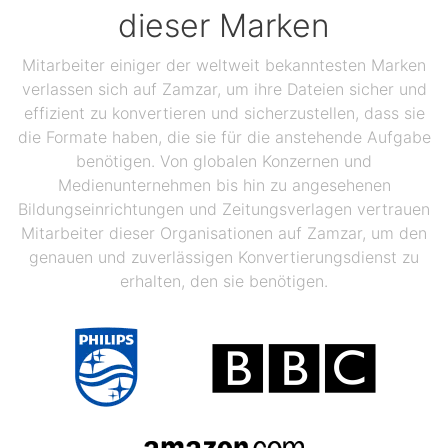
dieser Marken
Mitarbeiter einiger der weltweit bekanntesten Marken
verlassen sich auf Zamzar, um ihre Dateien sicher und
effizient zu konvertieren und sicherzustellen, dass sie
die Formate haben, die sie für die anstehende Aufgabe
benötigen. Von globalen Konzernen und
Medienunternehmen bis hin zu angesehenen
Bildungseinrichtungen und Zeitungsverlagen vertrauen
Mitarbeiter dieser Organisationen auf Zamzar, um den
genauen und zuverlässigen Konvertierungsdienst zu
erhalten, den sie benötigen.