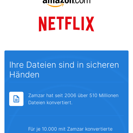
Ihre Dateien sind in sicheren
Händen
Zamzar hat seit 2006 über 510 Millionen
Dateien konvertiert.
Für je 10.000 mit Zamzar konvertierte