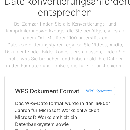
Dateikonvertierungsanforde
entsprechen
Bei Zamzar finden Sie alle Konvertierungs- und
Komprimierungswerkzeuge, die Sie benötigen, alles an
einem Ort. Mit über 1100 unterstützten
Dateikonvertierungstypen, egal ob Sie Videos, Audio,
Dokumente oder Bilder konvertieren müssen, finden Sie
leicht, was Sie brauchen, und haben bald Ihre Dateien
in den Formaten und Größen, die für Sie funktionieren.
WPS Dokument Format
WPS Konverter
Das WPS-Dateiformat wurde in den 1980er
Jahren für Microsoft Works entwickelt.
Microsoft Works enthielt ein
Datenbanksystem sowie