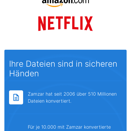
Ihre Dateien sind in sicheren
Händen
Zamzar hat seit 2006 über 510 Millionen
Dateien konvertiert.
Für je 10.000 mit Zamzar konvertierte