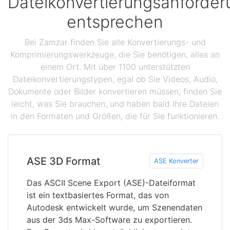
Dateikonvertierungsanforde
entsprechen
Bei Zamzar finden Sie alle Konvertierungs- und
Komprimierungswerkzeuge, die Sie benötigen, alles an
einem Ort. Mit über 1100 unterstützten
Dateikonvertierungstypen, egal ob Sie Videos, Audio,
Dokumente oder Bilder konvertieren müssen, finden Sie
leicht, was Sie brauchen, und haben bald Ihre Dateien
in den Formaten und Größen, die für Sie funktionieren.
ASE 3D Format
ASE Konverter
Das ASCII Scene Export (ASE)-Dateiformat
ist ein textbasiertes Format, das von
Autodesk entwickelt wurde, um Szenendaten
aus der 3ds Max-Software zu exportieren.