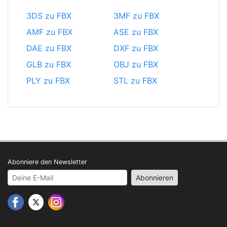
3DS zu FBX
3MF zu FBX
AMF zu FBX
ASE zu FBX
DAE zu FBX
DXF zu FBX
GLB zu FBX
OBJ zu FBX
PLY zu FBX
STL zu FBX
Abonniere den Newsletter
Your email address
Abonnieren