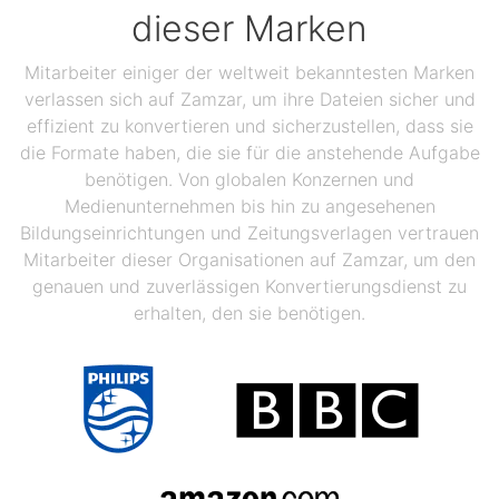
dieser Marken
Mitarbeiter einiger der weltweit bekanntesten Marken
verlassen sich auf Zamzar, um ihre Dateien sicher und
effizient zu konvertieren und sicherzustellen, dass sie
die Formate haben, die sie für die anstehende Aufgabe
benötigen. Von globalen Konzernen und
Medienunternehmen bis hin zu angesehenen
Bildungseinrichtungen und Zeitungsverlagen vertrauen
Mitarbeiter dieser Organisationen auf Zamzar, um den
genauen und zuverlässigen Konvertierungsdienst zu
erhalten, den sie benötigen.