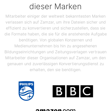
dieser Marken
Mitarbeiter einiger der weltweit bekanntesten Marken
verlassen sich auf Zamzar, um ihre Dateien sicher und
effizient zu konvertieren und sicherzustellen, dass sie
die Formate haben, die sie für die anstehende Aufgabe
benötigen. Von globalen Konzernen und
Medienunternehmen bis hin zu angesehenen
Bildungseinrichtungen und Zeitungsverlagen vertrauen
Mitarbeiter dieser Organisationen auf Zamzar, um den
genauen und zuverlässigen Konvertierungsdienst zu
erhalten, den sie benötigen.