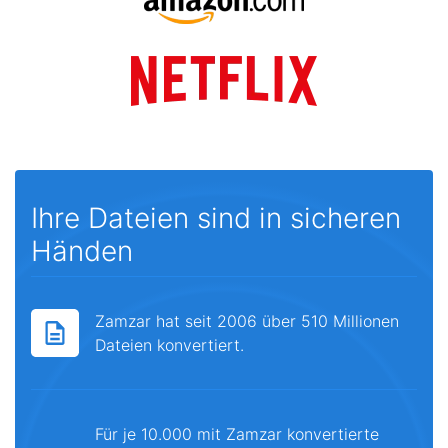
Ihre Dateien sind in sicheren
Händen
Zamzar hat seit 2006 über 510 Millionen
Dateien konvertiert.
Für je 10.000 mit Zamzar konvertierte