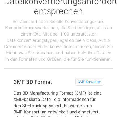
Dateikonvertierungsanforde
entsprechen
Bei Zamzar finden Sie alle Konvertierungs- und
Komprimierungswerkzeuge, die Sie benötigen, alles an
einem Ort. Mit über 1100 unterstützten
Dateikonvertierungstypen, egal ob Sie Videos, Audio,
Dokumente oder Bilder konvertieren müssen, finden Sie
leicht, was Sie brauchen, und haben bald Ihre Dateien
in den Formaten und Größen, die für Sie funktionieren.
3MF 3D Format
3MF Konverter
Das 3D Manufacturing Format (3MF) ist eine
XML-basierte Datei, die Informationen für
den 3D-Druck speichert. Es wurde vom
3MF-Konsortium entwickelt und eingeführt,