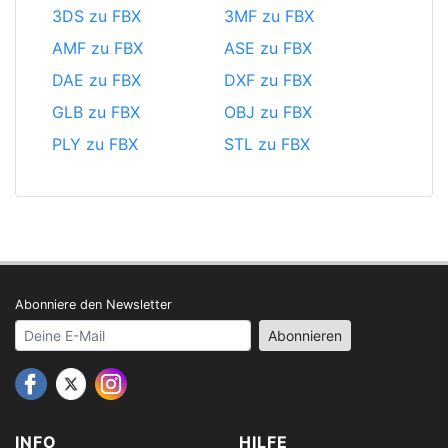
3DS zu FBX
3MF zu FBX
AMF zu FBX
ASE zu FBX
DAE zu FBX
DXF zu FBX
GLB zu FBX
OBJ zu FBX
PLY zu FBX
STL zu FBX
Abonniere den Newsletter
Your email address
Abonnieren
INFO
HILFE