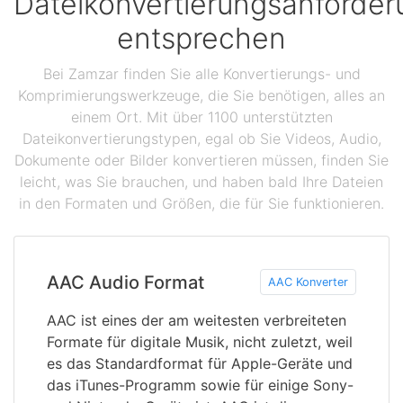
Dateikonvertierungsanforde
entsprechen
Bei Zamzar finden Sie alle Konvertierungs- und
Komprimierungswerkzeuge, die Sie benötigen, alles an
einem Ort. Mit über 1100 unterstützten
Dateikonvertierungstypen, egal ob Sie Videos, Audio,
Dokumente oder Bilder konvertieren müssen, finden Sie
leicht, was Sie brauchen, und haben bald Ihre Dateien
in den Formaten und Größen, die für Sie funktionieren.
AAC Audio Format
AAC Konverter
AAC ist eines der am weitesten verbreiteten
Formate für digitale Musik, nicht zuletzt, weil
es das Standardformat für Apple-Geräte und
das iTunes-Programm sowie für einige Sony-