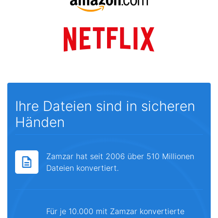
Ihre Dateien sind in sicheren
Händen
Zamzar hat seit 2006 über 510 Millionen
Dateien konvertiert.
Für je 10.000 mit Zamzar konvertierte