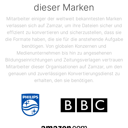
dieser Marken
Mitarbeiter einiger der weltweit bekanntesten Marken
verlassen sich auf Zamzar, um ihre Dateien sicher und
effizient zu konvertieren und sicherzustellen, dass sie
die Formate haben, die sie für die anstehende Aufgabe
benötigen. Von globalen Konzernen und
Medienunternehmen bis hin zu angesehenen
Bildungseinrichtungen und Zeitungsverlagen vertrauen
Mitarbeiter dieser Organisationen auf Zamzar, um den
genauen und zuverlässigen Konvertierungsdienst zu
erhalten, den sie benötigen.