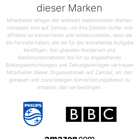
dieser Marken
Mitarbeiter einiger der weltweit bekanntesten Marken
verlassen sich auf Zamzar, um ihre Dateien sicher und
effizient zu konvertieren und sicherzustellen, dass sie
die Formate haben, die sie für die anstehende Aufgabe
benötigen. Von globalen Konzernen und
Medienunternehmen bis hin zu angesehenen
Bildungseinrichtungen und Zeitungsverlagen vertrauen
Mitarbeiter dieser Organisationen auf Zamzar, um den
genauen und zuverlässigen Konvertierungsdienst zu
erhalten, den sie benötigen.