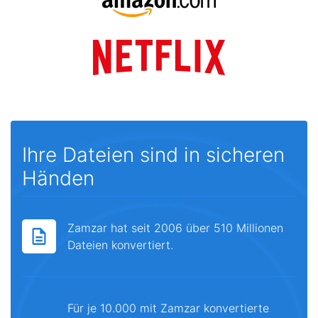
Ihre Dateien sind in sicheren
Händen
Zamzar hat seit 2006 über 510 Millionen
Dateien konvertiert.
Für je 10.000 mit Zamzar konvertierte