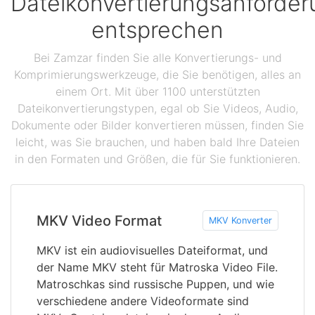
Dateikonvertierungsanforde
entsprechen
Bei Zamzar finden Sie alle Konvertierungs- und
Komprimierungswerkzeuge, die Sie benötigen, alles an
einem Ort. Mit über 1100 unterstützten
Dateikonvertierungstypen, egal ob Sie Videos, Audio,
Dokumente oder Bilder konvertieren müssen, finden Sie
leicht, was Sie brauchen, und haben bald Ihre Dateien
in den Formaten und Größen, die für Sie funktionieren.
MKV Video Format
MKV Konverter
MKV ist ein audiovisuelles Dateiformat, und
der Name MKV steht für Matroska Video File.
Matroschkas sind russische Puppen, und wie
verschiedene andere Videoformate sind