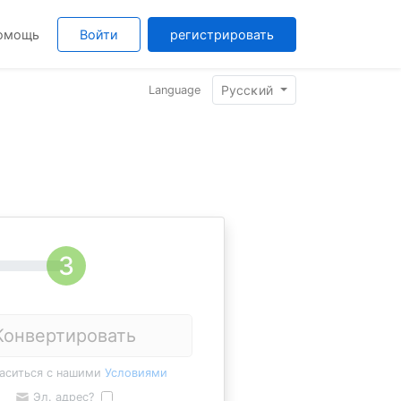
омощь
Войти
регистрировать
Pyccĸий
Language
Конвертировать
ласиться с нашими
Условиями
Эл. адрес?