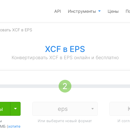
API
Инструменты
Цены
П
овать XCF в EPS
XCF в EPS
Конвертировать XCF в EPS онлайн и бесплатно
ы
Toggle Dropdown
ы
Или выберите новый формат
И сог
МБ (
хотите