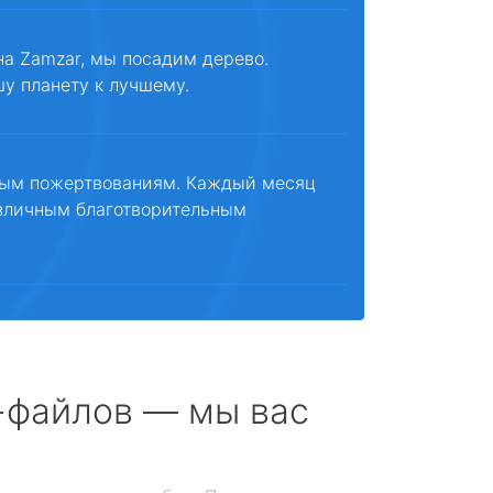
на Zamzar, мы посадим дерево.
шу планету к лучшему.
ным пожертвованиям. Каждый месяц
зличным благотворительным
с-файлов — мы вас