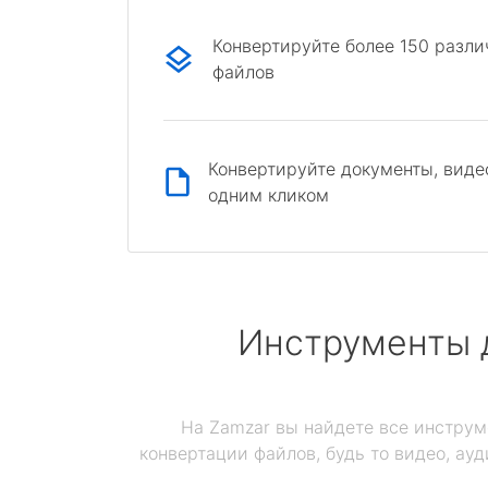
Конвертируйте более 150 разл
файлов
Конвертируйте документы, виде
одним кликом
Инструменты 
На Zamzar вы найдете все инструм
конвертации файлов, будь то видео, ауд