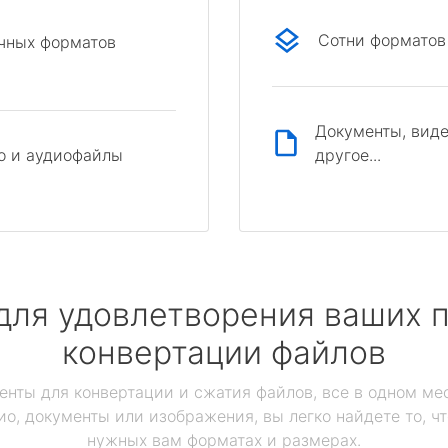
Сотни форматов
ичных форматов
Документы, виде
другое...
о и аудиофайлы
для удовлетворения ваших п
конвертации файлов
енты для конвертации и сжатия файлов, все в одном мес
ио, документы или изображения, вы легко найдете то, ч
нужных вам форматах и размерах.