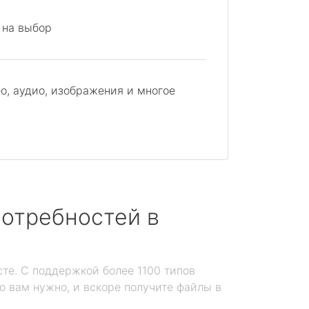
 на выбор
о, аудио, изображения и многое
отребностей в
те. С поддержкой более 1100 типов
то вам нужно, и вскоре получите файлы в