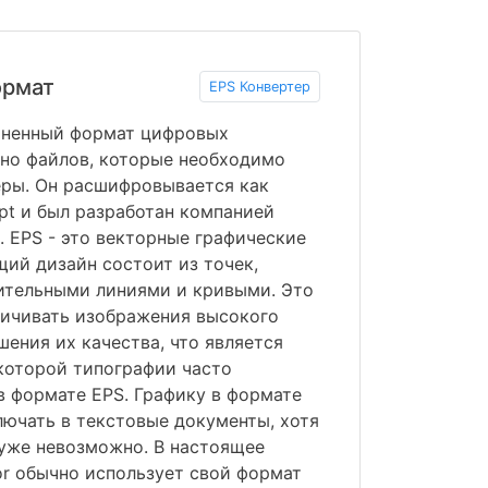
ормат
EPS Конвертер
раненный формат цифровых
но файлов, которые необходимо
еры. Он расшифровывается как
ipt и был разработан компанией
. EPS - это векторные графические
щий дизайн состоит из точек,
ительными линиями и кривыми. Это
личивать изображения высокого
шения их качества, что является
 которой типографии часто
 формате EPS. Графику в формате
ючать в текстовые документы, хотя
о уже невозможно. В настоящее
tor обычно использует свой формат