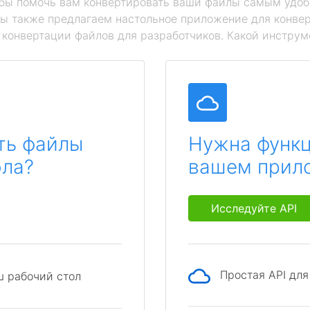
обы помочь вам конвертировать ваши файлы самым удоб
мы также предлагаем настольное приложение для конвер
й конвертации файлов для разработчиков. Какой инструм
ть файлы
Нужна функц
ола?
вашем прил
Исследуйте API
Простая API дл
ш рабочий стол