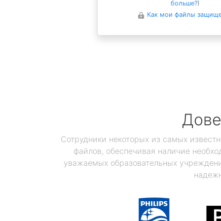
больше?
)
Как мои файлы защищ
Дове
Сотрудники некоторых из самых известн
файлов, обеспечивая наличие необхо
уважаемых образовательных учреждений
надежн