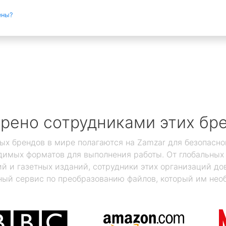
ены?
рено сотрудниками этих бр
ых брендов в мире полагаются на Zamzar для безопасно
димых форматов для выполнения работы. От глобальны
 и газетных изданий, сотрудники этих организаций дов
ый сервис по преобразованию файлов, который им нео