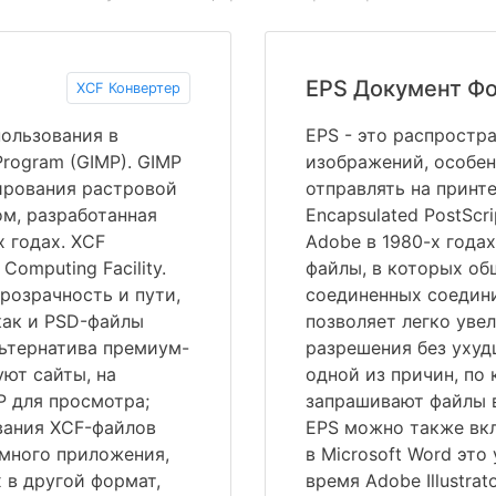
EPS Документ Ф
XCF Конвертер
пользования в
EPS - это распрост
rogram (GIMP). GIMP
изображений, особен
ирования растровой
отправлять на принт
м, разработанная
Encapsulated PostScr
х годах. XCF
Adobe в 1980-х годах
omputing Facility.
файлы, в которых об
розрачность и пути,
соединенных соедин
как и PSD-файлы
позволяет легко уве
льтернатива премиум-
разрешения без ухуд
ют сайты, на
одной из причин, по
 для просмотра;
запрашивают файлы в
вания XCF-файлов
EPS можно также вкл
ммного приложения,
в Microsoft Word эт
 в другой формат,
время Adobe Illustra