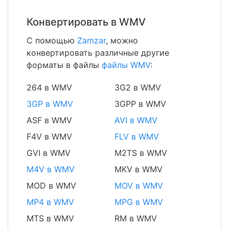
Конвертировать в WMV
С помощью
Zamzar
, можно
конвертировать различные другие
форматы в файлы
файлы WMV
:
264 в WMV
3G2 в WMV
3GP в WMV
3GPP в WMV
ASF в WMV
AVI в WMV
F4V в WMV
FLV в WMV
GVI в WMV
M2TS в WMV
M4V в WMV
MKV в WMV
MOD в WMV
MOV в WMV
MP4 в WMV
MPG в WMV
MTS в WMV
RM в WMV