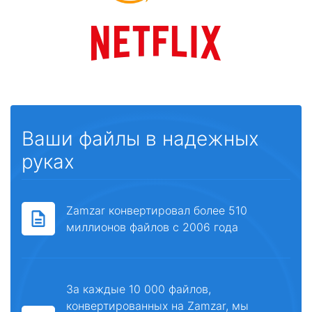
Ваши файлы в надежных
руках
Zamzar конвертировал более 510
миллионов файлов с 2006 года
За каждые 10 000 файлов,
конвертированных на Zamzar, мы