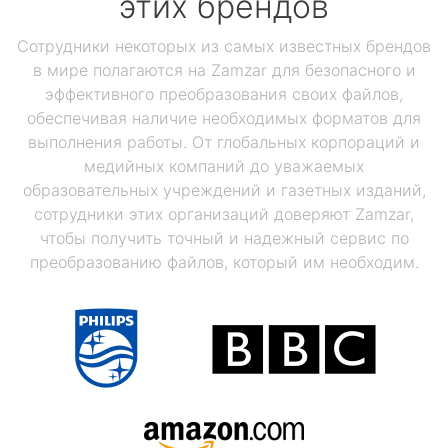
этих брендов
Сотрудники некоторых из самых известных брендов
в мире полагаются на Zamzar для безопасного и
эффективного преобразования своих файлов,
обеспечивая наличие необходимых форматов для
выполнения работы. От глобальных корпораций и
медийных компаний до уважаемых
образовательных учреждений и газетных изданий,
сотрудники этих организаций доверяют Zamzar,
чтобы получить точный и надежный сервис по
преобразованию файлов, который им необходим.