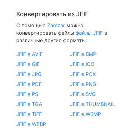
Конвертировать из JFIF
С помощью
Zamzar
можно
конвертировать файлы
файлы JFIF
в
различные другие форматы:
JFIF в AVIF
JFIF в BMP
JFIF в GIF
JFIF в ICO
JFIF в JPG
JFIF в PCX
JFIF в PDF
JFIF в PNG
JFIF в PS
JFIF в SVG
JFIF в TGA
JFIF в THUMBNAIL
JFIF в TIFF
JFIF в WBMP
JFIF в WEBP