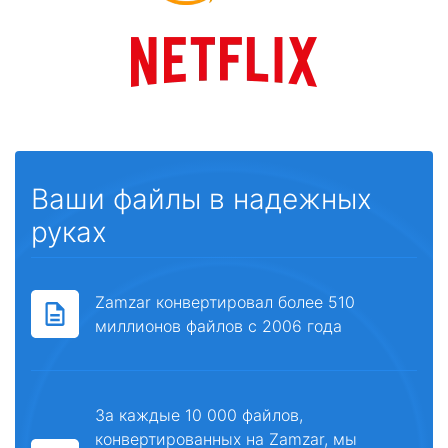
Ваши файлы в надежных
руках
Zamzar конвертировал более 510
миллионов файлов с 2006 года
За каждые 10 000 файлов,
конвертированных на Zamzar, мы