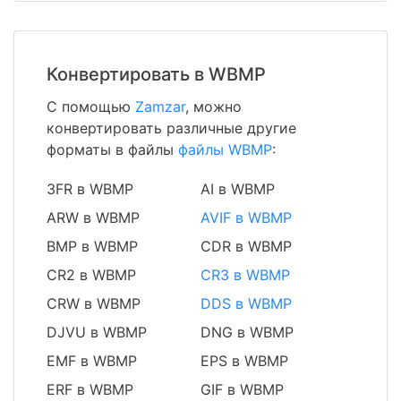
Конвертировать в WBMP
С помощью
Zamzar
, можно
конвертировать различные другие
форматы в файлы
файлы WBMP
:
3FR в WBMP
AI в WBMP
ARW в WBMP
AVIF в WBMP
BMP в WBMP
CDR в WBMP
CR2 в WBMP
CR3 в WBMP
CRW в WBMP
DDS в WBMP
DJVU в WBMP
DNG в WBMP
EMF в WBMP
EPS в WBMP
ERF в WBMP
GIF в WBMP