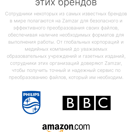
этих брендов
Сотрудники некоторых из самых известных брендов
в мире полагаются на Zamzar для безопасного и
эффективного преобразования своих файлов,
обеспечивая наличие необходимых форматов для
выполнения работы. От глобальных корпораций и
медийных компаний до уважаемых
образовательных учреждений и газетных изданий,
сотрудники этих организаций доверяют Zamzar,
чтобы получить точный и надежный сервис по
преобразованию файлов, который им необходим.