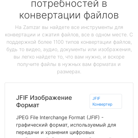
потребностей в
конвертации файлов
На Zamzar вы найдете все инструменты для
конвертации и сжатия файлов, все в одном месте. С
поддержкой более 1100 типов конвертации файлов,
будь то видео, аудио, документы или изображения,
вы легко найдете то, что вам нужно, и вскоре
получите файлы в нужных вам форматах и
размерах.
JFIF Изображение
JFIF
Формат
Конвертер
JPEG File Interchange Format (JFIF) -
графический формат, используемый для
передачи и хранения цифровых