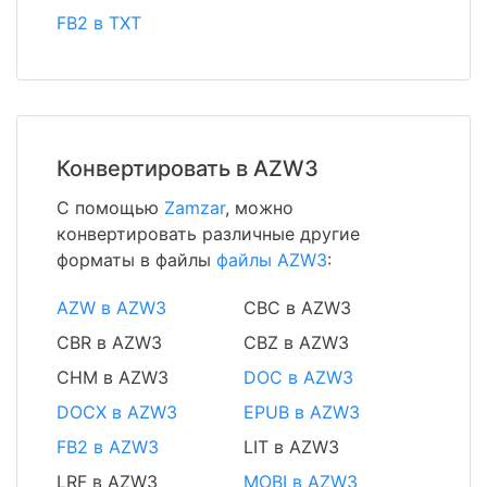
FB2 в TXT
Конвертировать в AZW3
С помощью
Zamzar
, можно
конвертировать различные другие
форматы в файлы
файлы AZW3
:
AZW в AZW3
CBC в AZW3
CBR в AZW3
CBZ в AZW3
CHM в AZW3
DOC в AZW3
DOCX в AZW3
EPUB в AZW3
FB2 в AZW3
LIT в AZW3
LRF в AZW3
MOBI в AZW3