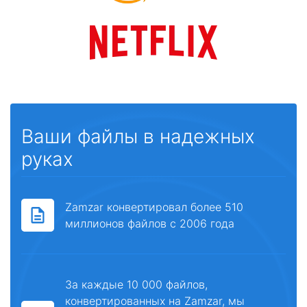
Ваши файлы в надежных
руках
Zamzar конвертировал более 510
миллионов файлов с 2006 года
За каждые 10 000 файлов,
конвертированных на Zamzar, мы