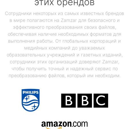
этих брендов
Сотрудники некоторых из самых известных брендов
в мире полагаются на Zamzar для безопасного и
эффективного преобразования своих файлов,
обеспечивая наличие необходимых форматов для
выполнения работы. От глобальных корпораций и
медийных компаний до уважаемых
образовательных учреждений и газетных изданий,
сотрудники этих организаций доверяют Zamzar,
чтобы получить точный и надежный сервис по
преобразованию файлов, который им необходим.