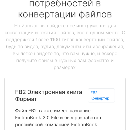
потребностей в
конвертации файлов
На Zamzar вы найдете все инструменты для
конвертации и сжатия файлов, все в одном месте. С
поддержкой более 1100 типов конвертации файлов,
будь то видео, аудио, документы или изображения,
вы легко найдете то, что вам нужно, и вскоре
получите файлы в нужных вам форматах и
размерах.
FB2 Электронная книга
FB2
Формат
Конвертер
Файл FB2 также имеет название
FictionBook 2.0 File и был разработан
российской компанией FictionBook.