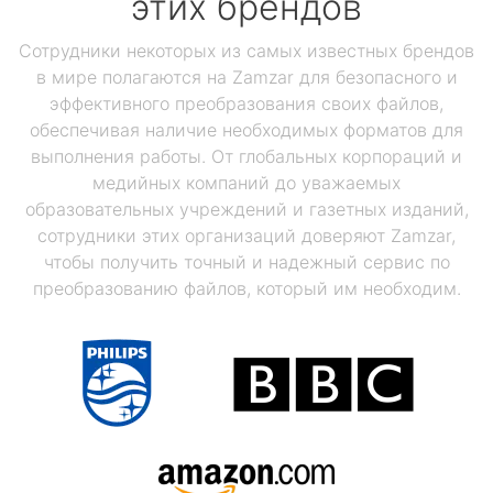
этих брендов
Сотрудники некоторых из самых известных брендов
в мире полагаются на Zamzar для безопасного и
эффективного преобразования своих файлов,
обеспечивая наличие необходимых форматов для
выполнения работы. От глобальных корпораций и
медийных компаний до уважаемых
образовательных учреждений и газетных изданий,
сотрудники этих организаций доверяют Zamzar,
чтобы получить точный и надежный сервис по
преобразованию файлов, который им необходим.