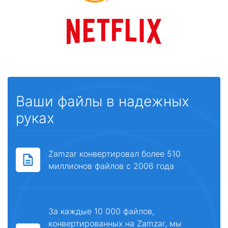
Ваши файлы в надежных
руках
Zamzar конвертировал более 510
миллионов файлов с 2006 года
За каждые 10 000 файлов,
конвертированных на Zamzar, мы