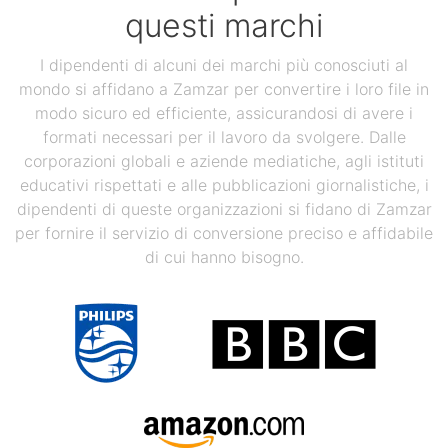
questi marchi
I dipendenti di alcuni dei marchi più conosciuti al
mondo si affidano a Zamzar per convertire i loro file in
modo sicuro ed efficiente, assicurandosi di avere i
formati necessari per il lavoro da svolgere. Dalle
corporazioni globali e aziende mediatiche, agli istituti
educativi rispettati e alle pubblicazioni giornalistiche, i
dipendenti di queste organizzazioni si fidano di Zamzar
per fornire il servizio di conversione preciso e affidabile
di cui hanno bisogno.