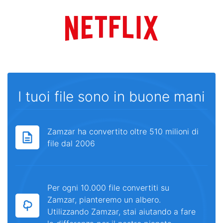
I tuoi file sono in buone mani
Zamzar ha convertito oltre 510 milioni di
file dal 2006
Per ogni 10.000 file convertiti su
Zamzar, pianteremo un albero.
Utilizzando Zamzar, stai aiutando a fare