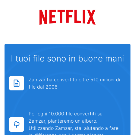
I tuoi file sono in buone mani
Zamzar ha convertito oltre 510 milioni di
file dal 2006
Per ogni 10.000 file convertiti su
Zamzar, pianteremo un albero.
Utilizzando Zamzar, stai aiutando a fare