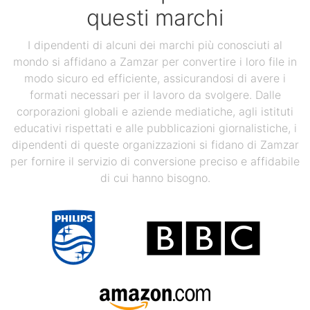
questi marchi
I dipendenti di alcuni dei marchi più conosciuti al
mondo si affidano a Zamzar per convertire i loro file in
modo sicuro ed efficiente, assicurandosi di avere i
formati necessari per il lavoro da svolgere. Dalle
corporazioni globali e aziende mediatiche, agli istituti
educativi rispettati e alle pubblicazioni giornalistiche, i
dipendenti di queste organizzazioni si fidano di Zamzar
per fornire il servizio di conversione preciso e affidabile
di cui hanno bisogno.