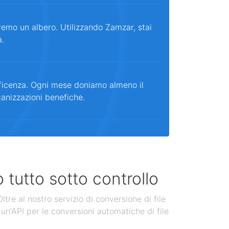
remo un albero. Utilizzando Zamzar, stai
a.
ficenza. Ogni mese doniamo almeno il
ganizzazioni benefiche.
 tutto sotto controllo
tre al nostro servizio di conversione di file
un'API per le conversioni automatiche di file