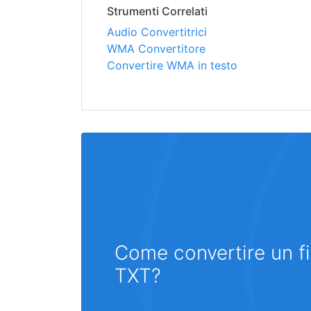
Strumenti Correlati
Audio Convertitrici
WMA Convertitore
Convertire WMA in testo
Come convertire un f
TXT?