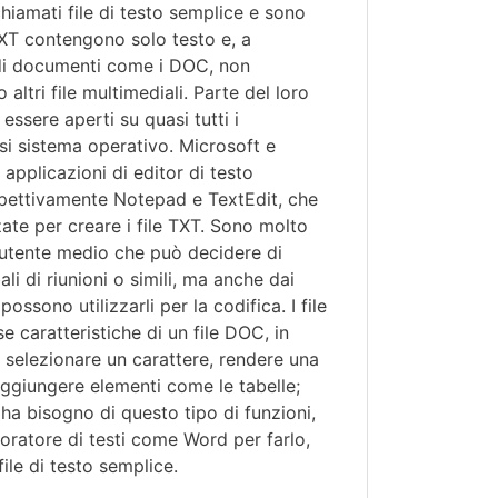
hiamati file di testo semplice e sono
e TXT contengono solo testo e, a
pi di documenti come i DOC, non
ltri file multimediali. Parte del loro
ssere aperti su quasi tutti i
asi sistema operativo. Microsoft e
pplicazioni di editor di testo
spettivamente Notepad e TextEdit, che
ate per creare i file TXT. Sono molto
l'utente medio che può decidere di
li di riunioni o simili, ma anche dai
possono utilizzarli per la codifica. I file
 caratteristiche di un file DOC, in
 selezionare un carattere, rendere una
aggiungere elementi come le tabelle;
ha bisogno di questo tipo di funzioni,
boratore di testi come Word per farlo,
file di testo semplice.