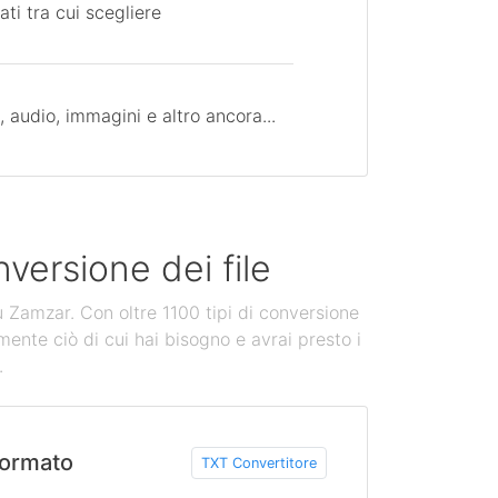
ati tra cui scegliere
 audio, immagini e altro ancora...
versione dei file
u Zamzar. Con oltre 1100 tipi di conversione
mente ciò di cui hai bisogno e avrai presto i
.
ormato
TXT Convertitore