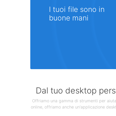
I tuoi file sono in
buone mani
Dal tuo desktop perso
Offriamo una gamma di strumenti per aiutarti
online, offriamo anche un'applicazione deskt