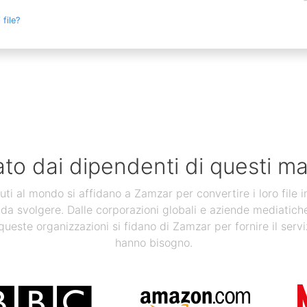
file?
ato dai dipendenti di questi ma
uti al mondo si affidano a Zamzar per convertire i loro file 
 da svolgere. Dalle corporazioni globali e aziende mediatiche, a
 queste organizzazioni si fidano di Zamzar per fornire il servi
hanno bisogno.