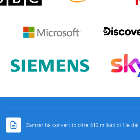
Zamzar ha convertito oltre 510 milioni di file da