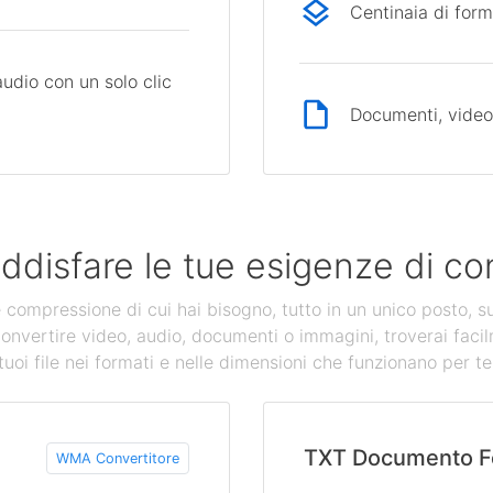
Centinaia di form
audio con un solo clic
Documenti, video,
ddisfare le tue esigenze di con
 e compressione di cui hai bisogno, tutto in un unico posto, s
convertire video, audio, documenti o immagini, troverai facil
tuoi file nei formati e nelle dimensioni che funzionano per te
TXT Documento F
WMA Convertitore