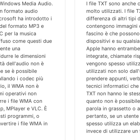
 Windows Media Audio.
I file TXT sono anche c
un formato audio
molto utilizzati. I fil
crosoft ha introdotto i
differenza di altri ti
 del formato MP3 e
contengono immagini o a
C per la musica
fascino è che possono e
diffuso come questi due
dispositivi e su qualsi
mente una
Apple hanno entrambe a
idurre le dimensioni
integrate, chiamate ri
ità dell'audio non è
vengono spesso utilizz
he se è possibile
utilizzati non solo dal
allando i codec più
prendere appunti, verba
rio, il WMA non è
tecnici informatici che 
mi operativi non
TXT non hanno le stesse
urre i file WMA con
quanto non è possibile
p, MPlayer e VLC. È
parola in grassetto o 
uesti programmi, o
pertanto, se un utente 
ertire i file WMA in
spesso utilizza un ela
invece di utilizzare un 