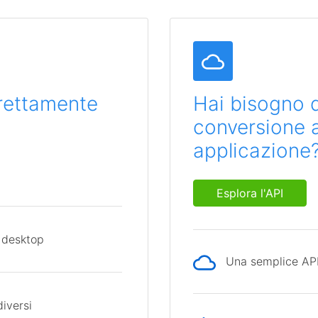
direttamente
Hai bisogno d
conversione al
applicazione
Esplora l'API
 desktop
Una semplice API 
diversi