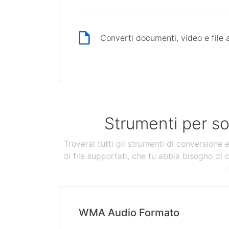
Converti documenti, video e file 
Strumenti per so
Troverai tutti gli strumenti di conversione
di file supportati, che tu abbia bisogno di 
WMA Audio Formato