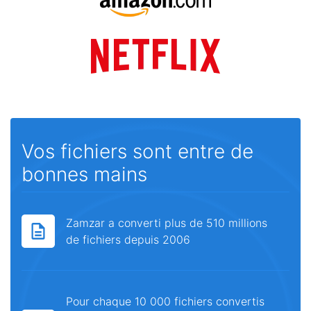
Vos fichiers sont entre de
bonnes mains
Zamzar a converti plus de 510 millions
de fichiers depuis 2006
Pour chaque 10 000 fichiers convertis