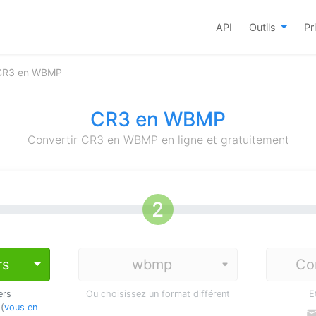
API
Outils
Pr
 CR3 en WBMP
CR3 en WBMP
Convertir CR3 en WBMP en ligne et gratuitement
rs
Co
Toggle Dropdown
ers
Ou choisissez un format différent
E
 (
vous en