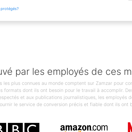
 protégés?
vé par les employés de ces 
les plus connues au monde comptent sur Zamzar pour conver
des formats dont ils ont besoin pour le travail à accomplir.
spectés et aux publications journalistiques, les employés 
ournir le service de conversion précis et fiable dont ils ont 