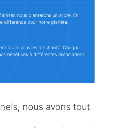
Zamzar, nous planterons un arbre. En
ne différence pour notre planète.
ent à des œuvres de charité. Chaque
os bénéfices à différentes associations
nnels, nous avons tout