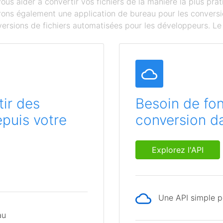
s aider à convertir vos fichiers de la manière la plus prat
ffrons également une application de bureau pour les conversi
ersions de fichiers automatisées pour les développeurs. Le c
ir des
Besoin de fon
epuis votre
conversion da
Explorez l'API
Une API simple po
au