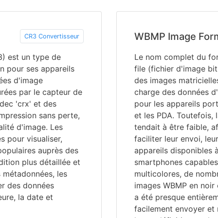
WBMP Image For
CR3 Convertisseur
) est un type de
Le nom complet du fo
n pour ses appareils
file (fichier d'image b
ées d'image
des images matricielle
rées par le capteur de
charge des données d'i
odec 'crx' et des
pour les appareils por
ompression sans perte,
et les PDA. Toutefois, 
alité d'image. Les
tendait à être faible, a
s pour visualiser,
faciliter leur envoi, le
 populaires auprès des
appareils disponibles à
tion plus détaillée et
smartphones capable
s métadonnées, les
multicolores, de nomb
er des données
images WBMP en noir e
ure, la date et
a été presque entière
facilement envoyer et 