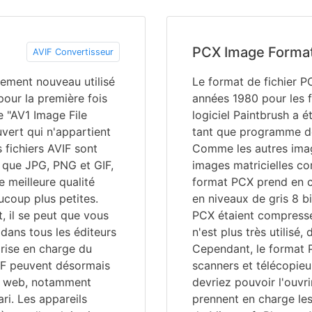
PCX Image Forma
AVIF Convertisseur
vement nouveau utilisé
Le format de fichier P
pour la première fois
années 1980 pour les f
e "AV1 Image File
logiciel Paintbrush a
ouvert qui n'appartient
tant que programme de
 fichiers AVIF sont
Comme les autres imag
s que JPG, PNG et GIF,
images matricielles co
e meilleure qualité
format PCX prend en c
ucoup plus petites.
en niveaux de gris 8 bit
, il se peut que vous
PCX étaient compressés
 dans tous les éditeurs
n'est plus très utilisé,
prise en charge du
Cependant, le format P
VIF peuvent désormais
scanners et télécopie
rs web, notamment
devriez pouvoir l'ouvr
ri. Les appareils
prennent en charge les 