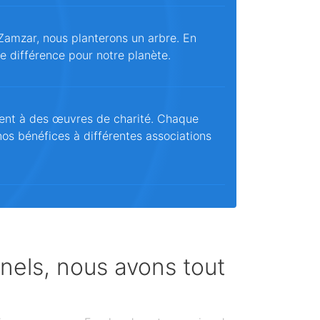
Zamzar, nous planterons un arbre. En
ne différence pour notre planète.
ent à des œuvres de charité. Chaque
os bénéfices à différentes associations
nnels, nous avons tout