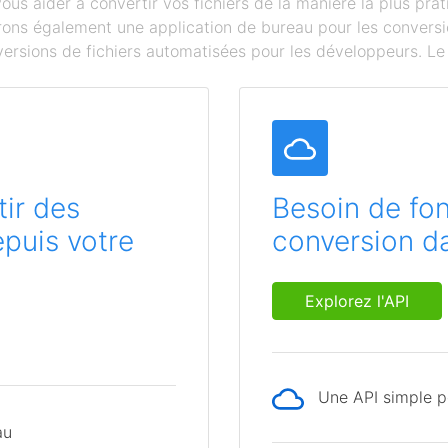
s aider à convertir vos fichiers de la manière la plus prat
ffrons également une application de bureau pour les conversi
ersions de fichiers automatisées pour les développeurs. Le c
ir des
Besoin de fon
epuis votre
conversion da
Explorez l'API
Une API simple po
au