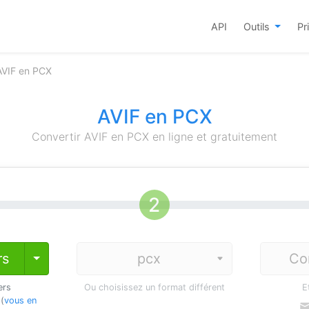
API
Outils
Pr
AVIF en PCX
AVIF en PCX
Convertir AVIF en PCX en ligne et gratuitement
rs
Co
Toggle Dropdown
ers
Ou choisissez un format différent
E
 (
vous en