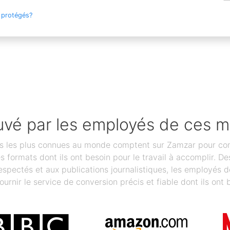
 protégés?
vé par les employés de ces 
les plus connues au monde comptent sur Zamzar pour conver
des formats dont ils ont besoin pour le travail à accomplir.
spectés et aux publications journalistiques, les employés 
ournir le service de conversion précis et fiable dont ils ont 