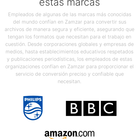
estas marcas
Empleados de algunas de las marcas más conocidas
del mundo confían en Zamzar para convertir sus
archivos de manera segura y eficiente, asegurando que
tengan los formatos que necesitan para el trabajo en
cuestión. Desde corporaciones globales y empresas de
medios, hasta establecimientos educativos respetados
y publicaciones periodísticas, los empleados de estas
organizaciones confían en Zamzar para proporcionar el
servicio de conversión preciso y confiable que
necesitan.