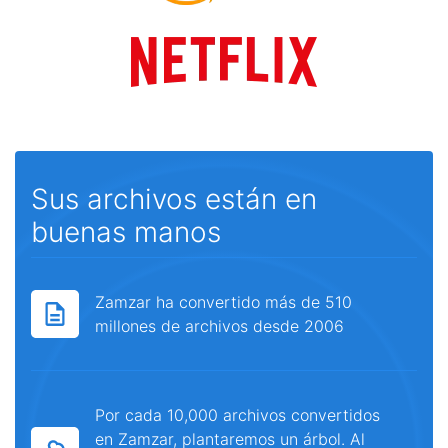
Sus archivos están en
buenas manos
Zamzar ha convertido más de 510
millones de archivos desde 2006
Por cada 10,000 archivos convertidos
en Zamzar, plantaremos un árbol. Al