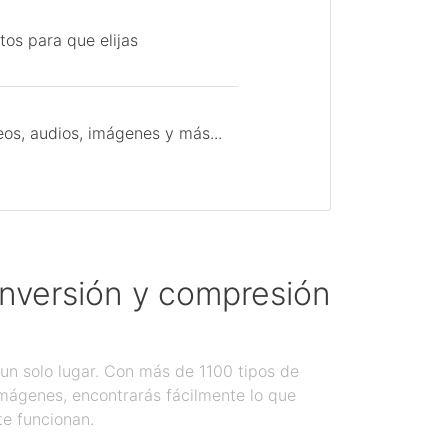
tos para que elijas
os, audios, imágenes y más...
onversión y compresión
un solo lugar. Con más de 1100 tipos de
imágenes, encontrarás fácilmente lo que
te funcionan.