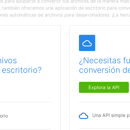
 para ayudarte a convertir tus archivos de la manera más
a, también ofrecemos una aplicación de escritorio para con
ones automáticas de archivos para desarrolladores. ¡La herr
hivos
¿Necesitas f
escritorio?
conversión de
Explora la API
Una API simple p
orio