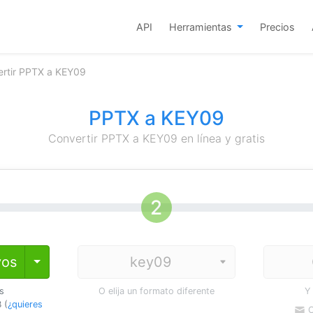
API
Herramientas
Precios
rtir PPTX a KEY09
PPTX a KEY09
Convertir PPTX a KEY09 en línea y gratis
vos
Toggle Dropdown
os
O elija un formato diferente
Y
 (
¿quieres
C