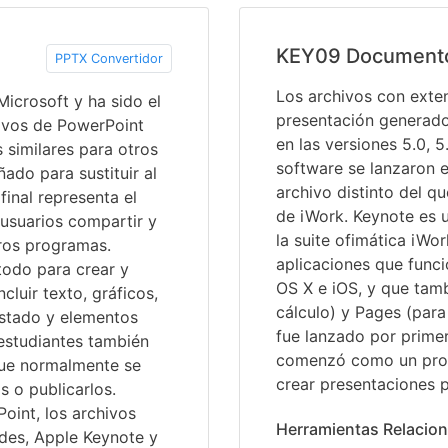
KEY09 Document
PPTX Convertidor
Los archivos con ext
icrosoft y ha sido el
presentación generado
ivos de PowerPoint
en las versiones 5.0, 5
 similares para otros
software se lanzaron e
ado para sustituir al
archivo distinto del 
final representa el
de iWork. Keynote es
 usuarios compartir y
la suite ofimática iWo
tros programas.
aplicaciones que func
todo para crear y
OS X e iOS, y que tam
luir texto, gráficos,
cálculo) y Pages (par
ustado y elementos
fue lanzado por prime
 estudiantes también
comenzó como un prog
 que normalmente se
crear presentaciones 
 o publicarlos.
oint, los archivos
Herramientas Relacio
des, Apple Keynote y