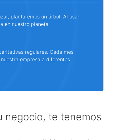
ar, plantaremos un árbol. Al usar
a en nuestro planeta.
aritativas regulares. Cada mes
 nuestra empresa a diferentes
tu negocio, te tenemos