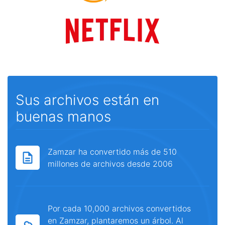
Sus archivos están en
buenas manos
Zamzar ha convertido más de 510
millones de archivos desde 2006
Por cada 10,000 archivos convertidos
en Zamzar, plantaremos un árbol. Al