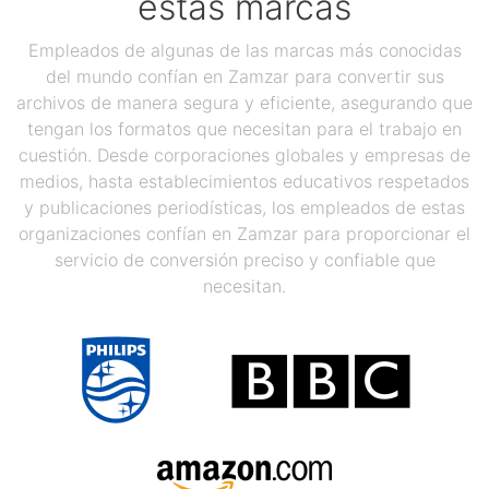
estas marcas
Empleados de algunas de las marcas más conocidas
del mundo confían en Zamzar para convertir sus
archivos de manera segura y eficiente, asegurando que
tengan los formatos que necesitan para el trabajo en
cuestión. Desde corporaciones globales y empresas de
medios, hasta establecimientos educativos respetados
y publicaciones periodísticas, los empleados de estas
organizaciones confían en Zamzar para proporcionar el
servicio de conversión preciso y confiable que
necesitan.