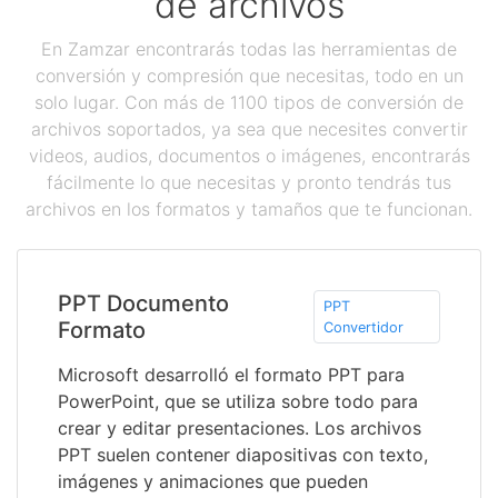
de archivos
En Zamzar encontrarás todas las herramientas de
conversión y compresión que necesitas, todo en un
solo lugar. Con más de 1100 tipos de conversión de
archivos soportados, ya sea que necesites convertir
videos, audios, documentos o imágenes, encontrarás
fácilmente lo que necesitas y pronto tendrás tus
archivos en los formatos y tamaños que te funcionan.
PPT Documento
PPT
Formato
Convertidor
Microsoft desarrolló el formato PPT para
PowerPoint, que se utiliza sobre todo para
crear y editar presentaciones. Los archivos
PPT suelen contener diapositivas con texto,
imágenes y animaciones que pueden