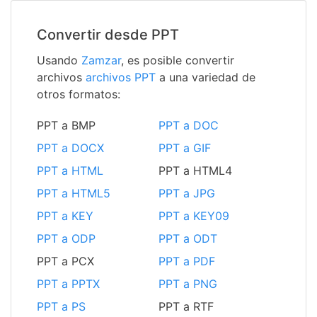
Convertir desde PPT
Usando
Zamzar
, es posible convertir
archivos
archivos PPT
a una variedad de
otros formatos:
PPT a BMP
PPT a DOC
PPT a DOCX
PPT a GIF
PPT a HTML
PPT a HTML4
PPT a HTML5
PPT a JPG
PPT a KEY
PPT a KEY09
PPT a ODP
PPT a ODT
PPT a PCX
PPT a PDF
PPT a PPTX
PPT a PNG
PPT a PS
PPT a RTF